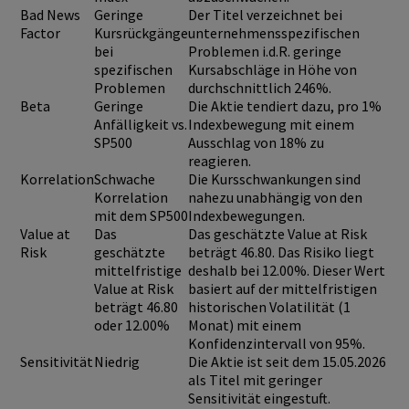
Bad News
Geringe
Der Titel verzeichnet bei
Factor
Kursrückgänge
unternehmensspezifischen
bei
Problemen i.d.R. geringe
spezifischen
Kursabschläge in Höhe von
Problemen
durchschnittlich 246%.
Beta
Geringe
Die Aktie tendiert dazu, pro 1%
Anfälligkeit vs.
Indexbewegung mit einem
SP500
Ausschlag von 18% zu
reagieren.
Korrelation
Schwache
Die Kursschwankungen sind
Korrelation
nahezu unabhängig von den
mit dem SP500
Indexbewegungen.
Value at
Das
Das geschätzte Value at Risk
Risk
geschätzte
beträgt 46.80. Das Risiko liegt
mittelfristige
deshalb bei 12.00%. Dieser Wert
Value at Risk
basiert auf der mittelfristigen
beträgt 46.80
historischen Volatilität (1
oder 12.00%
Monat) mit einem
Konfidenzintervall von 95%.
Sensitivität
Niedrig
Die Aktie ist seit dem 15.05.2026
als Titel mit geringer
Sensitivität eingestuft.