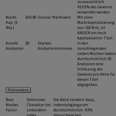
voraussichtlich
43.03%
des Gewinns
verwendet werden.
Markt-
204.48
Grosser Marktwert
Mit einer
Kap. ($
Marktkapitalisierung
Mia.)
von >$8 Mrd., ist
AMGEN
ein hoch
kapitalisierter Titel.
Anzahl
28
Starkes
In den
Analysten
Analysteninteresse
zurückliegenden
sieben Wochen haben
durchschnittlich 28
Analysten eine
Schätzung des
Gewinns pro Aktie für
diesen Titel
abgegeben.
Risikoanalyse
Bear
Defensiver
Die Aktie tendiert dazu,
Market
Charakter bei
Indexrückgänge um
Factor
sinkendem
durchschnittlich -93%
Index
abzuschwächen.