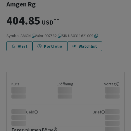
Amgen Rg
404.85
–
–
USD
Symbol
AMGN
Valor
907582
ISIN
US0311621009
Alert
Portfolio
Watchlist
Kurs
Eröffnung
Vortag
Geld
Brief
Tagesvolumen Börse