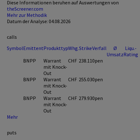
Diese Informationen beruhen auf Auswertungen von
theScreener.com
Mehr zur Methodik
Datum der Analyse: 04.08.2026
calls
Symbol
Emittent
Produkttyp
Whg.
Strike
Verfall
Ø
Liqu.-
Umsatz
Rating
BNPP
Warrant
CHF
238.11
0pen
mit Knock-
Out
BNPP
Warrant
CHF
255.03
0pen
mit Knock-
Out
BNPP
Warrant
CHF
279.93
0pen
mit Knock-
Out
Mehr
puts