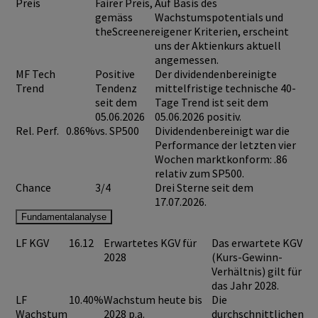
Preis
Fairer Preis,
Auf Basis des
gemäss
Wachstumspotentials und
theScreener
eigener Kriterien, erscheint
uns der Aktienkurs aktuell
angemessen.
MF Tech
Positive
Der dividendenbereinigte
Trend
Tendenz
mittelfristige technische 40-
seit dem
Tage Trend ist seit dem
05.06.2026
05.06.2026 positiv.
Rel. Perf.
0.86%
vs. SP500
Dividendenbereinigt war die
Performance der letzten vier
Wochen marktkonform: .86
relativ zum SP500.
Chance
3/4
Drei Sterne seit dem
17.07.2026.
Fundamentalanalyse
LF KGV
16.12
Erwartetes KGV für
Das erwartete KGV
2028
(Kurs-Gewinn-
Verhältnis) gilt für
das Jahr 2028.
LF
10.40%
Wachstum heute bis
Die
Wachstum
2028 p.a.
durchschnittlichen