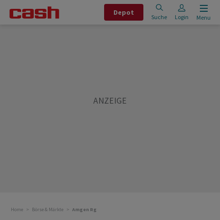
Depot
Suche
Login
Menu
Home
Börse & Märkte
Amgen Rg