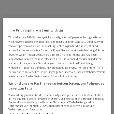
Ihre Privatsphäre ist uns wichtig
Wir und unsere
293
-Partner speichern und greifen auf personenbezogene Daten
wie Browserdaten oder eindeutige Kennungen auf Ihrem Gerät zu. Durch Auswahl
von Akzeptieren aktivieren Sie Tracking-Technologien für die unter „Wir und
unsere Partner verarbeiten Daten, um Ihnen Dienste bereitzustellen“ aufgeführten
Zwecke. Wenn Tracker deaktiviert sind, sind manche Inhalte und Anzeigen
möglicherweise nicht mehr so relevant für Sie. Sie können dieses Menü jederzeit
wieder aufrufen, um Ihre Einstellungen zu ändern oder Ihre Einwilligung zu
widerrufen, indem Sie auf den Link Voreinstellungen verwalten am unteren Rand
der Webseite klicken. Ihre Einstellungen gelten innerhalb unseres Website. Weitere
Informationen finden Sie in unserer Datenschutzerklärung.
Wir und unsere Partner verarbeiten Daten, um Folgendes
bereitzustellen:
Verwendung genauer Standortdaten. Endgeräteeigenschaften zur Identifikation
aktiv abfragen. Speichern von oder Zugriff auf Informationen auf einem Endgerät.
Personalisierte Werbung und Inhalte, Messung von Werbeleistung und der
Performance von Inhalten, Zielgruppenforschung sowie Entwicklung und
Verbesserung von Angeboten.