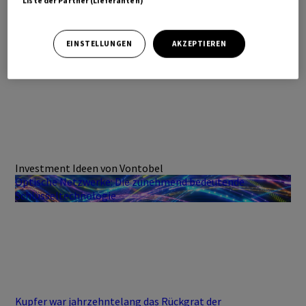
Liste der Partner (Lieferanten)
EINSTELLUNGEN
AKZEPTIEREN
Investment Ideen von Vontobel
Optische Netzwerke: Die zunehmend bedeutende
Schlüsseltechnologie
Kupfer war jahrzehntelang das Rückgrat der