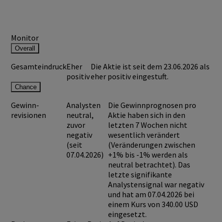
Monitor
Overall
Gesamteindruck
Eher
Die Aktie ist seit dem 23.06.2026 als
positiv
eher positiv eingestuft.
Chance
Gewinn-
Analysten
Die Gewinnprognosen pro
revisionen
neutral,
Aktie haben sich in den
zuvor
letzten 7 Wochen nicht
negativ
wesentlich verändert
(seit
(Veränderungen zwischen
07.04.2026)
+1% bis -1% werden als
neutral betrachtet). Das
letzte signifikante
Analystensignal war negativ
und hat am 07.04.2026 bei
einem Kurs von
340.00 USD
eingesetzt.