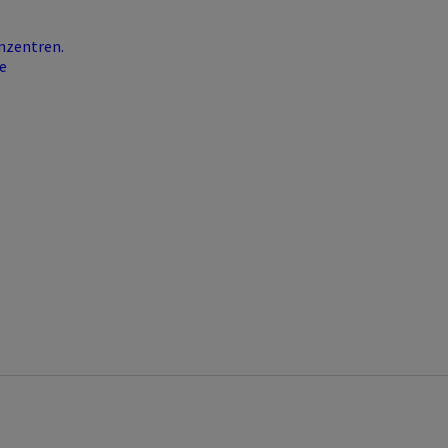
nzentren.
e