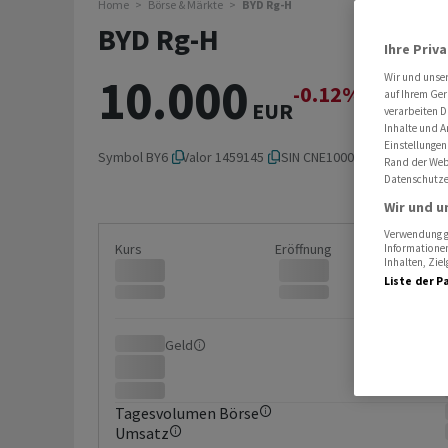
Home
Börse & Märkte
BYD Rg-H
BYD Rg-H
Ihre Priv
10.000
Wir und unse
-0.12%
-0.012
auf Ihrem Ger
EUR
verarbeiten D
Inhalte und A
Einstellungen
Symbol
BY6
Valor
1459145
ISIN
CNE100000296
Rand der Webs
Datenschutze
Wir und u
Verwendung ge
Kurs
Eröffnung
Informationen
Inhalten, Zi
Liste der P
Geld
Brief
Tagesvolumen Börse
Umsatz