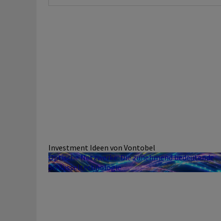
Investment Ideen von Vontobel
Optische Netzwerke: Die zunehmend bedeutende
Schlüsseltechnologie