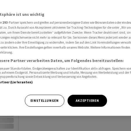
Al
atsphäre ist uns wichtig
Port
re
293
-Partner speichern und greifen auf personenbezogene Daten wie Browserdaten oder einde
ät zu. Durch Auswahl von Akzeptieren aktivieren Sie Tracking-Technologien für die unter „Wir un
Watc
aten, um Ihnen Dienste bereitzustellen“ aufgeführten Zwecke. Wenn Tracker deaktiviert sind, s
nzeigen möglicherweise nicht mehr so relevant für Sie. Sie können dieses Menü jederzeit wieder a
 zu ändern oder Ihre Einwilligung zu widerrufen, indem Sie auf den Link Voreinstellungen verwal
eite klicken. Ihre Einstellungen gelten innerhalb unseres Website. Weitere Informationen finden 
rklärung.
nsere Partner verarbeiten Daten, um Folgendes bereitzustellen:
nauer Standortdaten. Endgeräteeigenschaften zur Identifikation aktiv abfragen. Speichern von 
Vortag
 auf einem Endgerät. Personalisierte Werbung und Inhalte, Messung von Werbeleistung und der
elgruppenforschung sowie Entwicklung und Verbesserung von Angeboten.
artner (Lieferanten)
EINSTELLUNGEN
AKZEPTIEREN