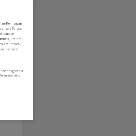
ert
folio
utige Kennungen
d unsere Partner
hlist
ind manche
ufrufen, um Ihre
ten am unteren
Sie in unserer
oder Zugriff auf
 Performance von