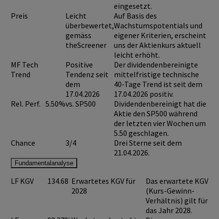
eingesetzt.
Preis
Leicht
Auf Basis des
überbewertet,
Wachstumspotentials und
gemäss
eigener Kriterien, erscheint
theScreener
uns der Aktienkurs aktuell
leicht erhöht.
MF Tech
Positive
Der dividendenbereinigte
Trend
Tendenz seit
mittelfristige technische
dem
40-Tage Trend ist seit dem
17.04.2026
17.04.2026 positiv.
Rel. Perf.
5.50%
vs. SP500
Dividendenbereinigt hat die
Aktie den SP500 während
der letzten vier Wochen um
5.50 geschlagen.
Chance
3/4
Drei Sterne seit dem
21.04.2026.
Fundamentalanalyse
LF KGV
134.68
Erwartetes KGV für
Das erwartete KGV
2028
(Kurs-Gewinn-
Verhältnis) gilt für
das Jahr 2028.