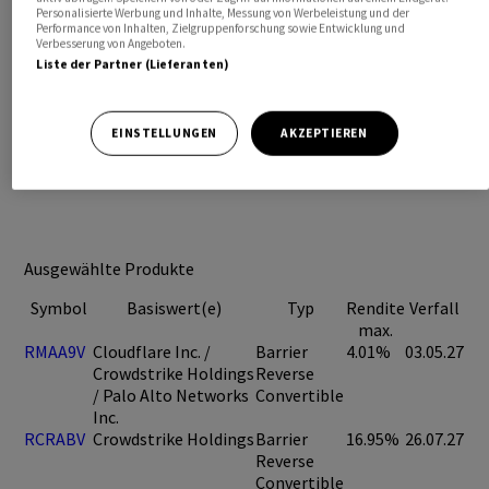
Personalisierte Werbung und Inhalte, Messung von Werbeleistung und der
Performance von Inhalten, Zielgruppenforschung sowie Entwicklung und
Verbesserung von Angeboten.
Liste der Partner (Lieferanten)
EINSTELLUNGEN
AKZEPTIEREN
Ausgewählte Produkte
Symbol
Basiswert(e)
Typ
Rendite
Verfall
max.
RMAA9V
Cloudflare Inc. /
Barrier
4.01%
03.05.27
Crowdstrike Holdings
Reverse
/ Palo Alto Networks
Convertible
Inc.
RCRABV
Crowdstrike Holdings
Barrier
16.95%
26.07.27
Reverse
Convertible