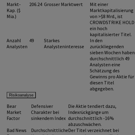
Markt-
206.24
Grosser Marktwert
Mit einer
Kap. ($
Marktkapitalisierung
Mia.)
von >$8 Mrd., ist
CROWDSTRIKE HOLD
ein hoch
kapitalisierter Titel.
Anzahl
49
Starkes
In den
Analysten
Analysteninteresse
zurückliegenden
sieben Wochen haben
durchschnittlich 49
Analysten eine
Schätzung des
Gewinns pro Aktie für
diesen Titel
abgegeben.
Risikoanalyse
Bear
Defensiver
Die Aktie tendiert dazu,
Market
Charakter bei
Indexrückgänge um
Factor
sinkendem Index
durchschnittlich -16%
abzuschwächen.
Bad News
Durchschnittliche
Der Titel verzeichnet bei