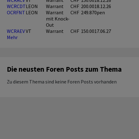
WCRACV
VT
Warrant
CHF
150.00
18.12.26
WCRCDT
LEON
Warrant
CHF
200.00
18.12.26
OCRFNT
LEON
Warrant
CHF
249.87
0pen
mit Knock-
Out
WCRAEV
VT
Warrant
CHF
150.00
17.06.27
Mehr
Die neusten Foren Posts zum Thema
Zu diesem Thema sind keine Foren Posts vorhanden