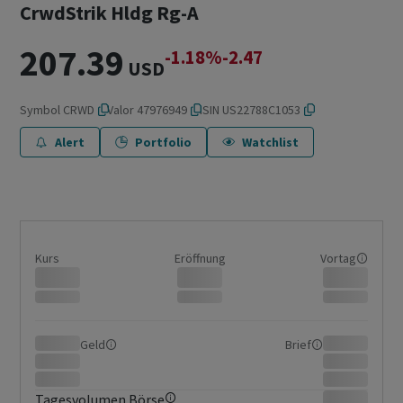
CrwdStrik Hldg Rg-A
207.39
-1.18%
-2.47
USD
Symbol
CRWD
Valor
47976949
ISIN
US22788C1053
Alert
Portfolio
Watchlist
Kurs
Eröffnung
Vortag
Geld
Brief
Tagesvolumen Börse