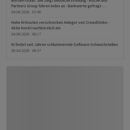
Börsen-Ticker: SMI zeigt deutliche Erholung - Roche und
Partners Group führen Index an - Bankwerte gefragt -
Burckhardt sackt ab
04.06.2026 07:46
Hohe KI-Kosten verschrecken Anleger von CrowdStrike -
Aktie knickt nachbörslich ein
04.06.2026 06:17
KI findet seit Jahren schlummernde Software-Schwachstellen
08.04.2026 06:37