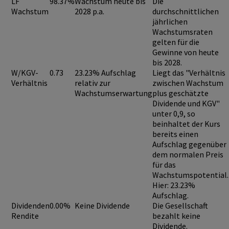
LF
98.37%
Wachstum heute bis
Die
Wachstum
2028 p.a.
durchschnittlichen
jährlichen
Wachstumsraten
gelten für die
Gewinne von heute
bis 2028.
W/KGV-
0.73
23.23% Aufschlag
Liegt das "Verhältnis
Verhältnis
relativ zur
zwischen Wachstum
Wachstumserwartung
plus geschätzte
Dividende und KGV"
unter 0,9
, so
beinhaltet der Kurs
bereits einen
Aufschlag
gegenüber
dem normalen Preis
für das
Wachstumspotential.
Hier: 23.23%
Aufschlag.
Dividenden
0.00%
Keine Dividende
Die Gesellschaft
Rendite
bezahlt keine
Dividende.