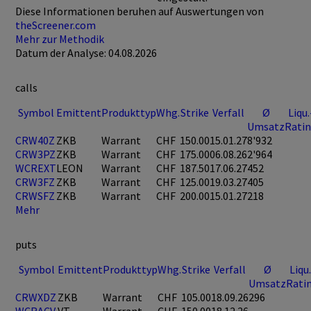
Diese Informationen beruhen auf Auswertungen von
theScreener.com
Mehr zur Methodik
Datum der Analyse: 04.08.2026
calls
Symbol
Emittent
Produkttyp
Whg.
Strike
Verfall
Ø
Liqu.
Umsatz
Rati
CRW40Z
ZKB
Warrant
CHF
150.00
15.01.27
8'932
CRW3PZ
ZKB
Warrant
CHF
175.00
06.08.26
2'964
WCREXT
LEON
Warrant
CHF
187.50
17.06.27
452
CRW3FZ
ZKB
Warrant
CHF
125.00
19.03.27
405
CRWSFZ
ZKB
Warrant
CHF
200.00
15.01.27
218
Mehr
puts
Symbol
Emittent
Produkttyp
Whg.
Strike
Verfall
Ø
Liqu.
Umsatz
Rati
CRWXDZ
ZKB
Warrant
CHF
105.00
18.09.26
296