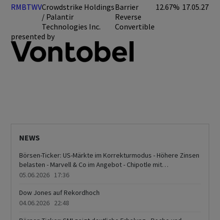
RMBTWV
Crowdstrike Holdings
Barrier
12.67%
17.05.27
/ Palantir
Reverse
Technologies Inc.
Convertible
presented by
NEWS
Börsen-Ticker: US-Märkte im Korrekturmodus - Höhere Zinsen
belasten - Marvell & Co im Angebot - Chipotle mit
Kursgewinnen
05.06.2026 17:36
Dow Jones auf Rekordhoch
04.06.2026 22:48