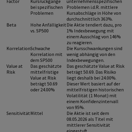
Factor
Kursrückgänge
unternehmensspezifischen
bei spezifischen
Problemen i.d.R. mittlere
Problemen
Kursabschläge in Höhe von
durchschnittlich 363%.
Beta
Hohe Anfälligkeit
Die Aktie tendiert dazu, pro
vs. SP500
1% Indexbewegung mit
einem Ausschlag von 146%
zu reagieren.
Korrelation
Schwache
Die Kursschwankungen sind
Korrelation mit
wenig abhängig von den
dem SP500
Indexbewegungen.
Value at
Das geschätzte
Das geschätzte Value at Risk
Risk
mittelfristige
beträgt 50.69. Das Risiko
Value at Risk
liegt deshalb bei 24.00%.
beträgt 50.69
Dieser Wert basiert auf der
oder 24.00%
mittelfristigen historischen
Volatilität (1 Monat) mit
einem Konfidenzintervall
von 95%.
Sensitivität
Mittel
Die Aktie ist seit dem
08.05.2026 als Titel mit
mittlerer Sensitivität
eingestuft.