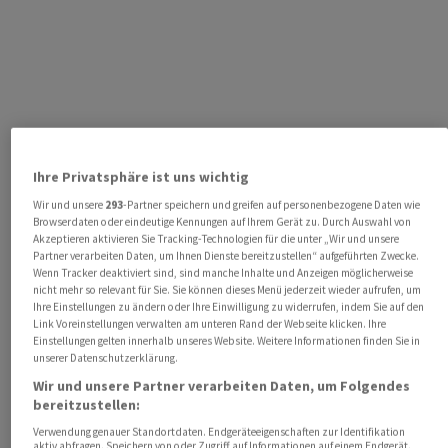
Ihre Privatsphäre ist uns wichtig
Wir und unsere
293
-Partner speichern und greifen auf personenbezogene Daten wie
Browserdaten oder eindeutige Kennungen auf Ihrem Gerät zu. Durch Auswahl von
Akzeptieren aktivieren Sie Tracking-Technologien für die unter „Wir und unsere
Partner verarbeiten Daten, um Ihnen Dienste bereitzustellen“ aufgeführten Zwecke.
Wenn Tracker deaktiviert sind, sind manche Inhalte und Anzeigen möglicherweise
nicht mehr so relevant für Sie. Sie können dieses Menü jederzeit wieder aufrufen, um
Ihre Einstellungen zu ändern oder Ihre Einwilligung zu widerrufen, indem Sie auf den
Link Voreinstellungen verwalten am unteren Rand der Webseite klicken. Ihre
Einstellungen gelten innerhalb unseres Website. Weitere Informationen finden Sie in
unserer Datenschutzerklärung.
Wir und unsere Partner verarbeiten Daten, um Folgendes
bereitzustellen:
Verwendung genauer Standortdaten. Endgeräteeigenschaften zur Identifikation
aktiv abfragen. Speichern von oder Zugriff auf Informationen auf einem Endgerät.