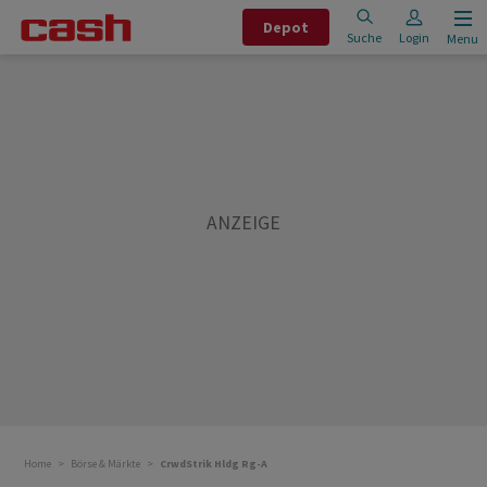
Depot
Suche
Login
Menu
Home
Börse & Märkte
CrwdStrik Hldg Rg-A