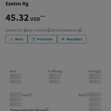
Exelon Rg
45.32
–
–
USD
Symbol
EXC
Valor
1029733
ISIN
US30161N1019
Alert
Portfolio
Watchlist
Kurs
Eröffnung
Vortag
Geld
Brief
Tagesvolumen Börse