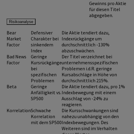
Gewinns pro Aktie
für diesen Titel
abgegeben.
Risikoanalyse
Bear
Defensiver
Die Aktie tendiert dazu,
Market
Charakter bei
Indexrückgänge um
Factor
sinkendem
durchschnittlich -130%
Index
abzuschwächen.
Bad News
Geringe
Der Titel verzeichnet bei
Factor
Kursrückgänge
unternehmensspezifischen
bei
Problemen i.d.R. geringe
spezifischen
Kursabschläge in Höhe von
Problemen
durchschnittlich 215%.
Beta
Geringe
Die Aktie tendiert dazu, pro 1%
Anfälligkeit vs.
Indexbewegung mit einem
SP500
Ausschlag von -24% zu
reagieren.
Korrelation
Schwache
Die Kursschwankungen sind
Korrelation
nahezu unabhängig von den
mit dem SP500
Indexbewegungen. Des
Weiteren sind im Verhalten