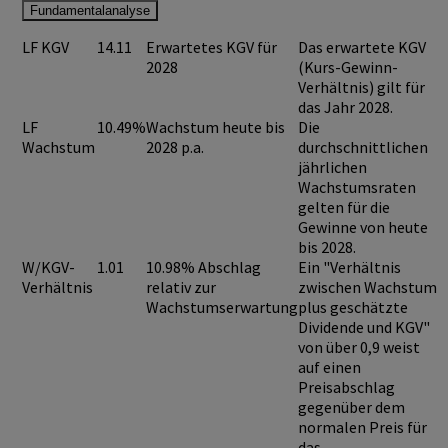
Fundamentalanalyse
LF KGV
14.11
Erwartetes KGV für
Das erwartete KGV
2028
(Kurs-Gewinn-
Verhältnis) gilt für
das Jahr 2028.
LF
10.49%
Wachstum heute bis
Die
Wachstum
2028 p.a.
durchschnittlichen
jährlichen
Wachstumsraten
gelten für die
Gewinne von heute
bis 2028.
W/KGV-
1.01
10.98% Abschlag
Ein "Verhältnis
Verhältnis
relativ zur
zwischen Wachstum
Wachstumserwartung
plus geschätzte
Dividende und KGV"
von über 0,9
weist
auf einen
Preisabschlag
gegenüber dem
normalen Preis für
das