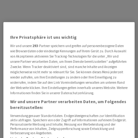
Ihre Privatsphäre ist uns wichtig
Wir und unsere
293
-Partner speichern und greifen auf personenbezogene Daten
wie Browserdaten oder eindeutige Kennungen auf Ihrem Gerät zu. Durch Auswahl
von Akzeptieren aktivieren Sie Tracking-Technologien für die unter „Wir und
unsere Partner verarbeiten Daten, um Ihnen Dienste bereitzustellen“ aufgeführten
Zwecke. Wenn Tracker deaktiviert sind, sind manche Inhalte und Anzeigen
möglicherweise nicht mehr so relevant für Sie. Sie können dieses Menü jederzeit
wieder aufrufen, um Ihre Einstellungen zu ändern oder Ihre Einwilligung zu
widerrufen, indem Sie auf den Link Voreinstellungen verwalten am unteren Rand
der Webseite klicken. Ihre Einstellungen gelten innerhalb unseres Website. Weitere
Informationen finden Sie in unserer Datenschutzerklärung.
Wir und unsere Partner verarbeiten Daten, um Folgendes
bereitzustellen:
Verwendung genauer Standortdaten. Endgeräteeigenschaften zur Identifikation
aktiv abfragen. Speichern von oder Zugriff auf Informationen auf einem Endgerät.
Personalisierte Werbung und Inhalte, Messung von Werbeleistung und der
Performance von Inhalten, Zielgruppenforschung sowie Entwicklung und
Verbesserung von Angeboten.