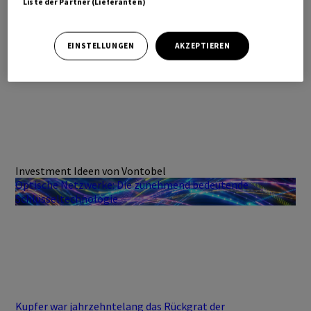
Liste der Partner (Lieferanten)
EINSTELLUNGEN
AKZEPTIEREN
Investment Ideen von Vontobel
Optische Netzwerke: Die zunehmend bedeutende
Schlüsseltechnologie
Kupfer war jahrzehntelang das Rückgrat der