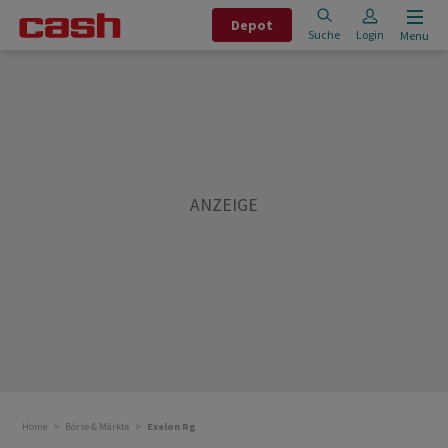
Depot
Suche
Login
Menu
Home
Börse & Märkte
Exelon Rg