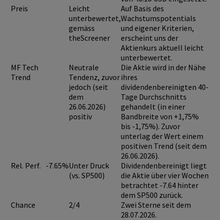
Preis
Leicht
Auf Basis des
unterbewertet,
Wachstumspotentials
gemäss
und eigener Kriterien,
theScreener
erscheint uns der
Aktienkurs aktuell leicht
unterbewertet.
MF Tech
Neutrale
Die Aktie wird in der Nähe
Trend
Tendenz, zuvor
ihres
jedoch (seit
dividendenbereinigten 40-
dem
Tage Durchschnitts
26.06.2026)
gehandelt (in einer
positiv
Bandbreite von +1,75%
bis -1,75%). Zuvor
unterlag der Wert einem
positiven Trend (seit dem
26.06.2026).
Rel. Perf.
-7.65%
Unter Druck
Dividendenbereinigt liegt
(vs. SP500)
die Aktie über vier Wochen
betrachtet -7.64 hinter
dem SP500 zurück.
Chance
2/4
Zwei Sterne seit dem
28.07.2026.