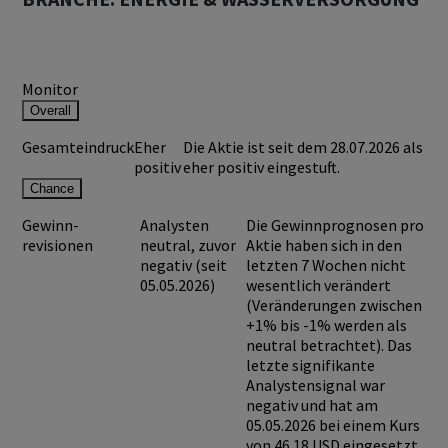
Monitor
Overall
Gesamteindruck
Eher
Die Aktie ist seit dem 28.07.2026 als
positiv
eher positiv eingestuft.
Chance
Gewinn-
Analysten
Die Gewinnprognosen pro
revisionen
neutral, zuvor
Aktie haben sich in den
negativ (seit
letzten 7 Wochen nicht
05.05.2026)
wesentlich verändert
(Veränderungen zwischen
+1% bis -1% werden als
neutral betrachtet). Das
letzte signifikante
Analystensignal war
negativ und hat am
05.05.2026 bei einem Kurs
von
46.18 USD
eingesetzt.