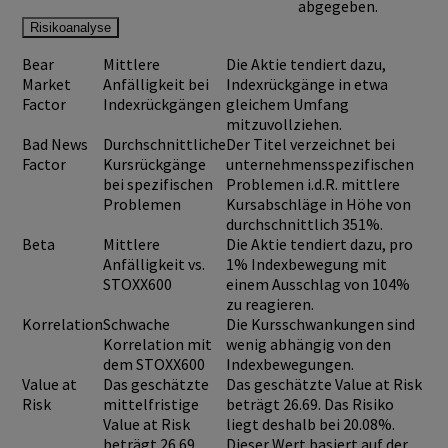
abgegeben.
Risikoanalyse
Bear
Mittlere
Die Aktie tendiert dazu,
Market
Anfälligkeit bei
Indexrückgänge in etwa
Factor
Indexrückgängen
gleichem Umfang
mitzuvollziehen.
Bad News
Durchschnittliche
Der Titel verzeichnet bei
Factor
Kursrückgänge
unternehmensspezifischen
bei spezifischen
Problemen i.d.R. mittlere
Problemen
Kursabschläge in Höhe von
durchschnittlich 351%.
Beta
Mittlere
Die Aktie tendiert dazu, pro
Anfälligkeit vs.
1% Indexbewegung mit
STOXX600
einem Ausschlag von 104%
zu reagieren.
Korrelation
Schwache
Die Kursschwankungen sind
Korrelation mit
wenig abhängig von den
dem STOXX600
Indexbewegungen.
Value at
Das geschätzte
Das geschätzte Value at Risk
Risk
mittelfristige
beträgt 26.69. Das Risiko
Value at Risk
liegt deshalb bei 20.08%.
beträgt 26.69
Dieser Wert basiert auf der