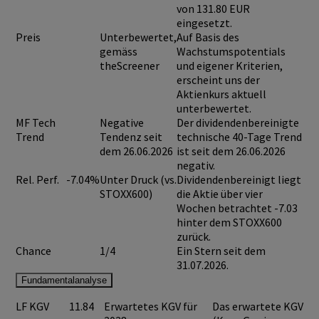
von
131.80 EUR
eingesetzt.
Preis
Unterbewertet,
Auf Basis des
gemäss
Wachstumspotentials
theScreener
und eigener Kriterien,
erscheint uns der
Aktienkurs aktuell
unterbewertet.
MF Tech
Negative
Der dividendenbereinigte
Trend
Tendenz seit
technische 40-Tage Trend
dem 26.06.2026
ist seit dem 26.06.2026
negativ.
Rel. Perf.
-7.04%
Unter Druck (vs.
Dividendenbereinigt liegt
STOXX600)
die Aktie über vier
Wochen betrachtet -7.03
hinter dem STOXX600
zurück.
Chance
1/4
Ein Stern seit dem
31.07.2026.
Fundamentalanalyse
LF KGV
11.84
Erwartetes KGV für
Das erwartete KGV