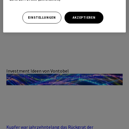
EINSTELLUNGEN
AKZEPTIEREN
Investment Ideen von Vontobel
Optische Netzwerke: Die zunehmend bedeutende
Schlüsseltechnologie
Kupfer war jahrzehntelang das Rückgrat der