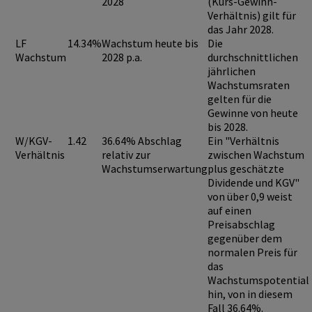
2028
(Kurs-Gewinn-
Verhältnis) gilt für
das Jahr 2028.
LF
14.34%
Wachstum heute bis
Die
Wachstum
2028 p.a.
durchschnittlichen
jährlichen
Wachstumsraten
gelten für die
Gewinne von heute
bis 2028.
W/KGV-
1.42
36.64% Abschlag
Ein "Verhältnis
Verhältnis
relativ zur
zwischen Wachstum
Wachstumserwartung
plus geschätzte
Dividende und KGV"
von über 0,9
weist
auf einen
Preisabschlag
gegenüber dem
normalen Preis für
das
Wachstumspotential
hin, von in diesem
Fall 36.64%.