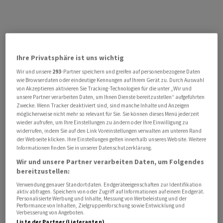
Ihre Privatsphäre ist uns wichtig
Wir und unsere
293
-Partner speichern und greifen auf personenbezogene Daten
wie Browserdaten oder eindeutige Kennungen auf Ihrem Gerät zu. Durch Auswahl
von Akzeptieren aktivieren Sie Tracking-Technologien für die unter „Wir und
unsere Partner verarbeiten Daten, um Ihnen Dienste bereitzustellen“ aufgeführten
Zwecke. Wenn Tracker deaktiviert sind, sind manche Inhalte und Anzeigen
möglicherweise nicht mehr so relevant für Sie. Sie können dieses Menü jederzeit
wieder aufrufen, um Ihre Einstellungen zu ändern oder Ihre Einwilligung zu
widerrufen, indem Sie auf den Link Voreinstellungen verwalten am unteren Rand
der Webseite klicken. Ihre Einstellungen gelten innerhalb unseres Website. Weitere
Informationen finden Sie in unserer Datenschutzerklärung.
Wir und unsere Partner verarbeiten Daten, um Folgendes
bereitzustellen:
Verwendung genauer Standortdaten. Endgeräteeigenschaften zur Identifikation
aktiv abfragen. Speichern von oder Zugriff auf Informationen auf einem Endgerät.
Personalisierte Werbung und Inhalte, Messung von Werbeleistung und der
Performance von Inhalten, Zielgruppenforschung sowie Entwicklung und
Verbesserung von Angeboten.
Liste der Partner (Lieferanten)