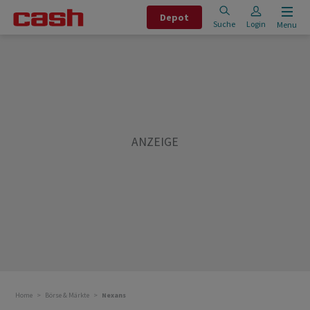
Depot
Suche
Login
Menu
Home
Börse & Märkte
Nexans