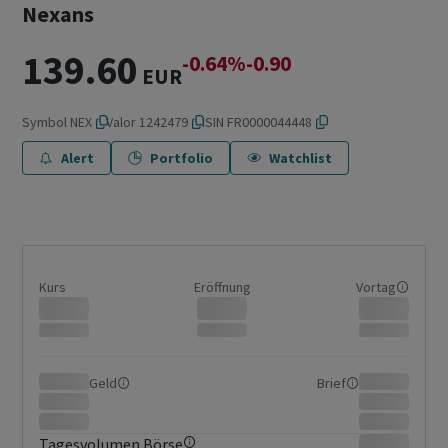
Nexans
139.60
-0.64%
-0.90
EUR
Symbol
NEX
Valor
1242479
ISIN
FR0000044448
Alert
Portfolio
Watchlist
Kurs
Eröffnung
Vortag
Geld
Brief
Tagesvolumen Börse