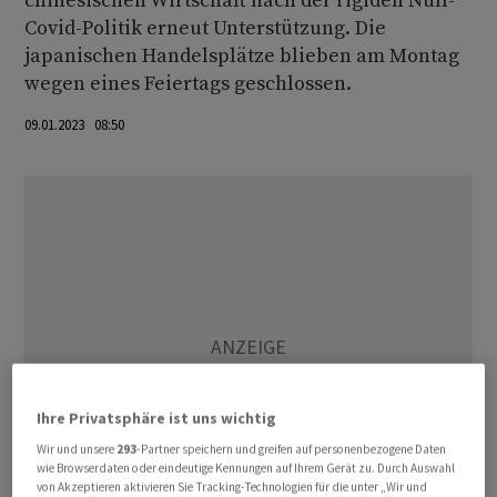
chinesischen Wirtschaft nach der rigiden Null-
Covid-Politik erneut Unterstützung. Die
japanischen Handelsplätze blieben am Montag
wegen eines Feiertags geschlossen.
09.01.2023 08:50
Ihre Privatsphäre ist uns wichtig
Wir und unsere
293
-Partner speichern und greifen auf personenbezogene Daten
wie Browserdaten oder eindeutige Kennungen auf Ihrem Gerät zu. Durch Auswahl
von Akzeptieren aktivieren Sie Tracking-Technologien für die unter „Wir und