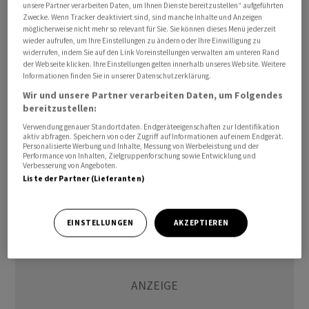
unsere Partner verarbeiten Daten, um Ihnen Dienste bereitzustellen“ aufgeführten
Zwecke. Wenn Tracker deaktiviert sind, sind manche Inhalte und Anzeigen
möglicherweise nicht mehr so relevant für Sie. Sie können dieses Menü jederzeit
Der CSI-300-Index , der die 300 wichtigsten
wieder aufrufen, um Ihre Einstellungen zu ändern oder Ihre Einwilligung zu
Unternehmen vom chinesischen Festland umfasst, stieg
widerrufen, indem Sie auf den Link Voreinstellungen verwalten am unteren Rand
der Webseite klicken. Ihre Einstellungen gelten innerhalb unseres Website. Weitere
um 0,8 Prozent auf 4013 Punkte. Der Hang-Seng-Index
Informationen finden Sie in unserer Datenschutzerklärung.
der chinesischen Sonderverwaltungsregion Hongkong
Wir und unsere Partner verarbeiten Daten, um Folgendes
gewann zuletzt 1,8 Prozent auf 21 361 Punkte. Der
bereitzustellen:
australische S&P ASX 200 schloss 0,6 Prozent höher mit
Verwendung genauer Standortdaten. Endgeräteeigenschaften zur Identifikation
7151 Punkten./edh/mis
aktiv abfragen. Speichern von oder Zugriff auf Informationen auf einem Endgerät.
Personalisierte Werbung und Inhalte, Messung von Werbeleistung und der
Performance von Inhalten, Zielgruppenforschung sowie Entwicklung und
Verbesserung von Angeboten.
(AWP)
Liste der Partner (Lieferanten)
EINSTELLUNGEN
AKZEPTIEREN