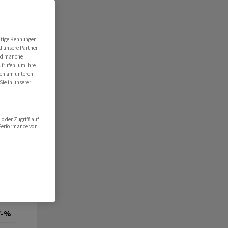
utige Kennungen
d unsere Partner
ind manche
ufrufen, um Ihre
ten am unteren
Sie in unserer
oder Zugriff auf
 Performance von
/-%