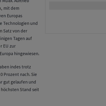
m MDax. Auftrieb
n, mit dem
yen Europas
re Technologien und
n Satz von der
einigen Tagen auf
r EU zur
 Europa hingewiesen.
aben indes trotz
0 Prozent nach. Sie
r gut gelaufen und
 höchsten Stand seit