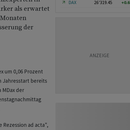
DAX
26'319.45
+0.
rker als erwartet
f Monaten
esserung der
ex um 0,06 Prozent
 Jahresstart bereits
n MDax der
enstagnachmittag
.
 Rezession ad acta",