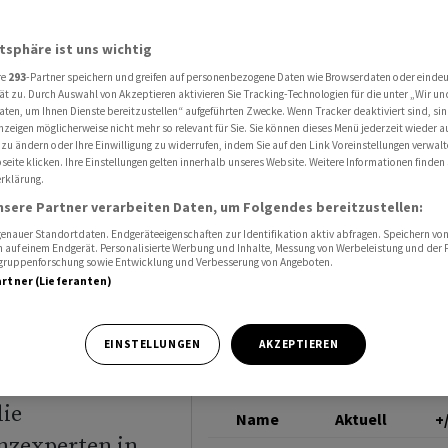
t stabil um Vortagesschluss
DAX
atsphäre ist uns wichtig
re
293
-Partner speichern und greifen auf personenbezogene Daten wie Browserdaten oder einde
 Dax
ät zu. Durch Auswahl von Akzeptieren aktivieren Sie Tracking-Technologien für die unter „Wir un
aten, um Ihnen Dienste bereitzustellen“ aufgeführten Zwecke. Wenn Tracker deaktiviert sind, s
nzeigen möglicherweise nicht mehr so relevant für Sie. Sie können dieses Menü jederzeit wieder a
 zu ändern oder Ihre Einwilligung zu widerrufen, indem Sie auf den Link Voreinstellungen verwal
eite klicken. Ihre Einstellungen gelten innerhalb unseres Website. Weitere Informationen finden 
rklärung.
nsere Partner verarbeiten Daten, um Folgendes bereitzustellen:
nauer Standortdaten. Endgeräteeigenschaften zur Identifikation aktiv abfragen. Speichern von 
 auf einem Endgerät. Personalisierte Werbung und Inhalte, Messung von Werbeleistung und der
elgruppenforschung sowie Entwicklung und Verbesserung von Angeboten.
artner (Lieferanten)
 Vortagesschluss
EINSTELLUNGEN
AKZEPTIEREN
 gezeigt.
die
Name
Aktuell
+
nzexperten in