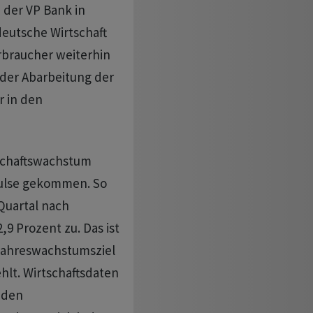
 der VP Bank in
 deutsche Wirtschaft
rbraucher weiterhin
 der Abarbeitung der
r in den
schaftswachstum
ulse gekommen. So
Quartal nach
9 Prozent zu. Das ist
 Jahreswachstumsziel
hlt. Wirtschaftsdaten
 den