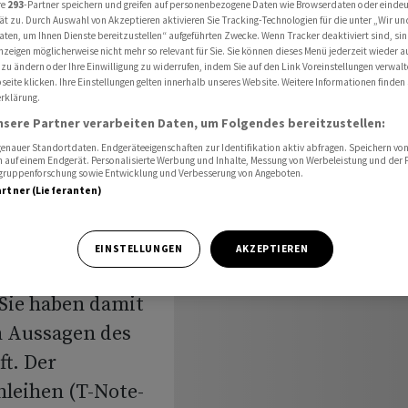
re
293
-Partner speichern und greifen auf personenbezogene Daten wie Browserdaten oder einde
Handel kräftig nach
ät zu. Durch Auswahl von Akzeptieren aktivieren Sie Tracking-Technologien für die unter „Wir un
aten, um Ihnen Dienste bereitzustellen“ aufgeführten Zwecke. Wenn Tracker deaktiviert sind, s
nzeigen möglicherweise nicht mehr so relevant für Sie. Sie können dieses Menü jederzeit wieder a
 zu ändern oder Ihre Einwilligung zu widerrufen, indem Sie auf den Link Voreinstellungen verwal
 im
eite klicken. Ihre Einstellungen gelten innerhalb unseres Website. Weitere Informationen finden 
rklärung.
nsere Partner verarbeiten Daten, um Folgendes bereitzustellen:
tig nach
nauer Standortdaten. Endgeräteeigenschaften zur Identifikation aktiv abfragen. Speichern von 
 auf einem Endgerät. Personalisierte Werbung und Inhalte, Messung von Werbeleistung und der
elgruppenforschung sowie Entwicklung und Verbesserung von Angeboten.
artner (Lieferanten)
EINSTELLUNGEN
AKZEPTIEREN
m Donnerstag im
Sie haben damit
h Aussagen des
t. Der
leihen (T-Note-