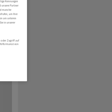
utige Kennungen
d unsere Partner
ind manche
ufrufen, um Ihre
ten am unteren
Sie in unserer
oder Zugriff auf
 Performance von