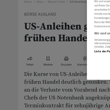
Wir und unse
Home
News
Börsen-Ticker
US-Anleihen geben im frühen 
auf Ihrem Ger
verarbeiten D
BÖRSE AUSLAND
Inhalte und A
Einstellungen
US-Anleihen geben
Rand der Webs
Datenschutze
Wir und u
frühen Handel kräf
Verwendung ge
Informationen
Inhalten, Zi
Liste der P
Teilen
Merken
Drucken
Kommentare
Die Kurse von US-Anleihen sind a
frühen Handel deutlich gesunken. 
an die Verluste vom Vorabend nac
Chefs der US-Notenbank angeknüpf
Terminkontrakt für zehnjährige An