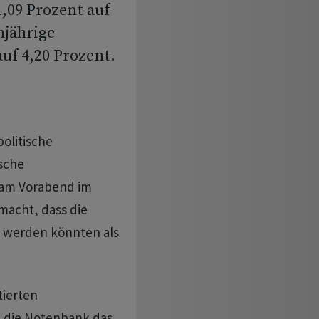
,09 Prozent auf
njährige
uf 4,20 Prozent.
politische
sche
 am Vorabend im
macht, dass die
 werden könnten als
tierten
 die Notenbank das