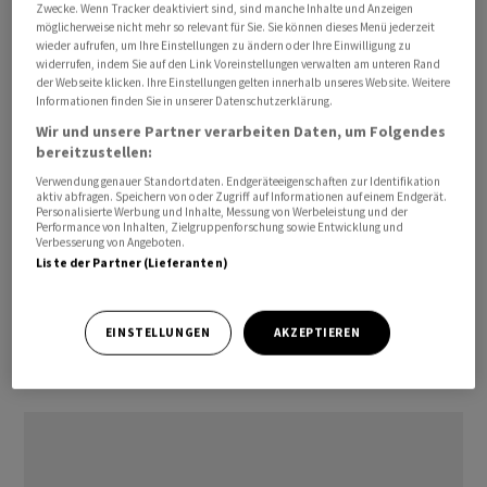
Zwecke. Wenn Tracker deaktiviert sind, sind manche Inhalte und Anzeigen
positiv. Auftragsdaten zu langlebigen Gütern fielen
möglicherweise nicht mehr so relevant für Sie. Sie können dieses Menü jederzeit
ebenfalls besser aus als erwartet.
wieder aufrufen, um Ihre Einstellungen zu ändern oder Ihre Einwilligung zu
widerrufen, indem Sie auf den Link Voreinstellungen verwalten am unteren Rand
der Webseite klicken. Ihre Einstellungen gelten innerhalb unseres Website. Weitere
An den Märkten wird eigentlich damit gerechnet, dass
Informationen finden Sie in unserer Datenschutzerklärung.
die Fed ihre Geldpolitik auf der nächsten Sitzung noch
Wir und unsere Partner verarbeiten Daten, um Folgendes
bereitzustellen:
etwas langsamer straffen wird als Ende 2022. Schon
damals hat sie das Zinsanhebungstempo von 0,75 auf
Verwendung genauer Standortdaten. Endgeräteeigenschaften zur Identifikation
aktiv abfragen. Speichern von oder Zugriff auf Informationen auf einem Endgerät.
0,50 Prozentpunkte heruntergesetzt. Für Anfang
Personalisierte Werbung und Inhalte, Messung von Werbeleistung und der
Performance von Inhalten, Zielgruppenforschung sowie Entwicklung und
Februar wird aktuell eine Anhebung um 0,25 Punkte
Verbesserung von Angeboten.
erwartet. Da im Jahresverlauf eine Rezession für
Liste der Partner (Lieferanten)
möglich gehalten wird, werden zum Jahresende hin
sogar Zinssenkungen erwartet./bgf/jsl/jha/
EINSTELLUNGEN
AKZEPTIEREN
(AWP)