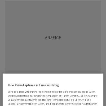
Neue Konjunkturdaten fielen durch die Bank solide aus
Ihre Privatsphäre ist uns wichtig
und nagten etwas an der Erwartung eines langsameren
Straffungstempos in der US-Geldpolitik. Sowohl
Wir und unsere
293
-Partner speichern und greifen auf personenbezogene Daten
wie Browserdaten oder eindeutige Kennungen auf Ihrem Gerät zu. Durch Auswahl
Wachstumszahlen zum vierten Quartal als auch die
von Akzeptieren aktivieren Sie Tracking-Technologien für die unter „Wir und
wöchentlichen Daten vom Arbeitsmarkt überraschten
unsere Partner verarbeiten Daten, um Ihnen Dienste bereitzustellen“ aufgeführten