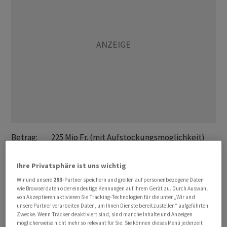
Betrag:         225 Mio Fr. (mit Aufstockungsmöglichkeit)

Coupon:         2,20%

Emissionspreis: 100,185%

Ihre Privatsphäre ist uns wichtig
Laufzeit:       6,5 Jahre, bis 30.05.2029

Wir und unsere
293
-Partner speichern und greifen auf personenbezogene Daten
Liberierung:    30.11.2022

wie Browserdaten oder eindeutige Kennungen auf Ihrem Gerät zu. Durch Auswahl
von Akzeptieren aktivieren Sie Tracking-Technologien für die unter „Wir und
Yield to Mat.:  2,17%

unsere Partner verarbeiten Daten, um Ihnen Dienste bereitzustellen“ aufgeführten
Swap-Spread:    +67 BP

Zwecke. Wenn Tracker deaktiviert sind, sind manche Inhalte und Anzeigen
möglicherweise nicht mehr so relevant für Sie. Sie können dieses Menü jederzeit
Valor:          CH1206367661
