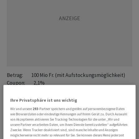
Betrag:         100 Mio Fr. (mit Aufstockungsmöglichkeit)

Coupon:         2,1%

Emissionspreis: 100,775%

Laufzeit:       25 Jahre, bis 17.02.2048

Ihre Privatsphäre ist uns wichtig
Liberierung:    17.02.2023

Wir und unsere
293
-Partner speichern und greifen auf personenbezogene Daten
Yield to Mat.:  2,06%

wie Browserdaten oder eindeutige Kennungen auf Ihrem Gerät zu. Durch Auswahl
von Akzeptieren aktivieren Sie Tracking-Technologien für die unter „Wir und
Swap-Spread:    +42 BP

unsere Partner verarbeiten Daten, um Ihnen Dienste bereitzustellen“ aufgeführten
Valor:          CH1239464568

Zwecke. Wenn Tracker deaktiviert sind, sind manche Inhalte und Anzeigen
möglicherweise nicht mehr so relevant für Sie. Sie können dieses Menü jederzeit
Rating:         A+ (S&P)
