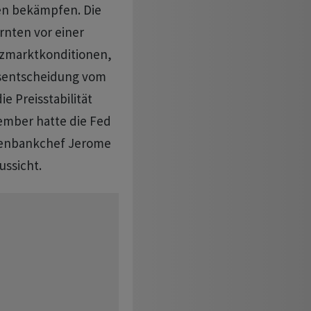
sen bekämpfen. Die
rnten vor einer
nzmarktkonditionen,
insentscheidung vom
 Preisstabilität
zember hatte die Fed
tenbankchef Jerome
ussicht.