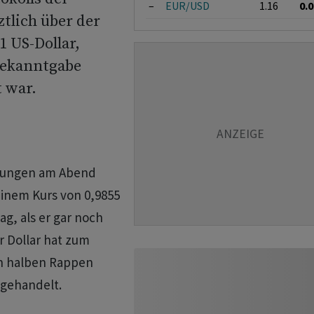
–
EUR/USD
1.16
0.
tlich über der
1 US-Dollar,
Bekanntgabe
 war.
hrungen am Abend
einem Kurs von 0,9855
g, als er gar noch
r Dollar hat zum
n halben Rappen
 gehandelt.