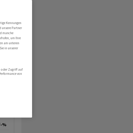
utige Kennungen
d unsere Partner
ind manche
ufrufen, um Ihre
ten am unteren
Sie in unserer
oder Zugriff auf
 Performance von
/-%