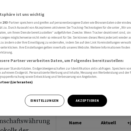
inne nach Fed-Protokoll
EUR/USD
atsphäre ist uns wichtig
re
293
-Partner speichern und greifen auf personenbezogene Daten wie Browserdaten oder einde
auptet
ät zu. Durch Auswahl von Akzeptieren aktivieren Sie Tracking-Technologien für die unter „Wir un
aten, um Ihnen Dienste bereitzustellen“ aufgeführten Zwecke. Wenn Tracker deaktiviert sind, s
nzeigen möglicherweise nicht mehr so relevant für Sie. Sie können dieses Menü jederzeit wieder a
 zu ändern oder Ihre Einwilligung zu widerrufen, indem Sie auf den Link Voreinstellungen verwal
eite klicken. Ihre Einstellungen gelten innerhalb unseres Website. Weitere Informationen finden 
rklärung.
nsere Partner verarbeiten Daten, um Folgendes bereitzustellen:
nauer Standortdaten. Endgeräteeigenschaften zur Identifikation aktiv abfragen. Speichern von 
 auf einem Endgerät. Personalisierte Werbung und Inhalte, Messung von Werbeleistung und der
elgruppenforschung sowie Entwicklung und Verbesserung von Angeboten.
artner (Lieferanten)
il seiner
EINSTELLUNGEN
AKZEPTIEREN
emacht. Im New
einschaftswährung
Name
Aktuell
+
okolls der