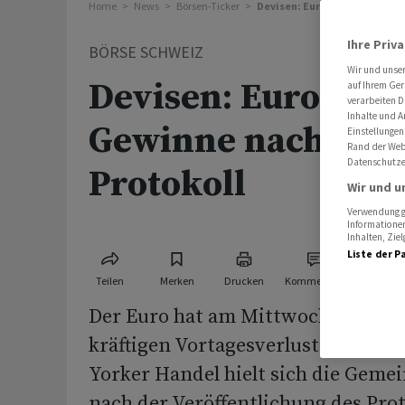
Home
News
Börsen-Ticker
Devisen: Euro behauptet Gew
Ihre Priv
BÖRSE SCHWEIZ
Wir und unse
Devisen: Euro beh
auf Ihrem Ger
verarbeiten D
Inhalte und A
Gewinne nach Fed-
Einstellungen
Rand der Webs
Datenschutze
Protokoll
Wir und u
Verwendung ge
Informationen
Inhalten, Zi
Liste der P
Teilen
Merken
Drucken
Kommentare
Der Euro hat am Mittwoch einen Te
kräftigen Vortagesverluste wettg
Yorker Handel hielt sich die Gem
nach der Veröffentlichung des Prot