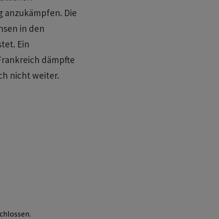
g anzukämpfen. Die
nsen in den
et. Ein
Frankreich dämpfte
h nicht weiter.
chlossen.