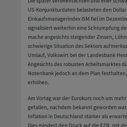
Die später veröffentlichten und eher schw
US-Konjunkturdaten belasteten den Dollar 
Einkaufsmanagerindex ISM fiel im Dezemb
signalisiert weiterhin eine Schrumpfung der
mache angesichts steigender Zinsen, Löhne
schwierige Situation des Sektors aufmerksa
Umlauf, Volkswirt bei der Landesbank Hes
Angesichts des robusten Arbeitsmarktes dür
Notenbank jedoch an dem Plan festhalten, 
erhöhen.
Am Vortag war der Eurokurs noch um mehr 
gefallen, nachdem bekannt geworden war, 
Inflation in Deutschland stärker als erwar
Dies mindert den Druck auf die EZB, mit de