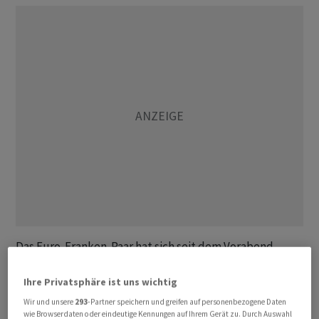
Das Euro-Franken-Paar hat sich seit dem Vorabend
derweil kaum von der Stelle bewegt, wie der Stand von
1,0018 zeigt. Der US-Dollar verharrt bei 0,9172 Franken
Ihre Privatsphäre ist uns wichtig
wieder unter der 0,92er Marke, um die er sich seit
Wir und unsere
293
-Partner speichern und greifen auf personenbezogene Daten
wie Browserdaten oder eindeutige Kennungen auf Ihrem Gerät zu. Durch Auswahl
einigen Tagen in einer engen Spanne bewegt.