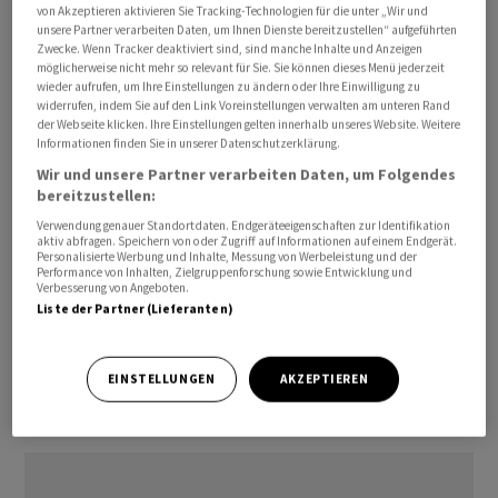
von Akzeptieren aktivieren Sie Tracking-Technologien für die unter „Wir und
unsere Partner verarbeiten Daten, um Ihnen Dienste bereitzustellen“ aufgeführten
Am Donnerstag richten sich die Blicke auf
Zwecke. Wenn Tracker deaktiviert sind, sind manche Inhalte und Anzeigen
möglicherweise nicht mehr so relevant für Sie. Sie können dieses Menü jederzeit
Wachstumsdaten aus den USA. Die Regierung
wieder aufrufen, um Ihre Einstellungen zu ändern oder Ihre Einwilligung zu
veröffentlicht erste BIP-Zahlen für das Schlussquartal
widerrufen, indem Sie auf den Link Voreinstellungen verwalten am unteren Rand
der Webseite klicken. Ihre Einstellungen gelten innerhalb unseres Website. Weitere
2022. Es wird mit einem soliden Wachstum gerechnet.
Informationen finden Sie in unserer Datenschutzerklärung.
Für das laufende Jahr stellen sich dagegen viele
Wir und unsere Partner verarbeiten Daten, um Folgendes
Fachleute die Frage, ob die grösste Volkswirtschaft der
bereitzustellen:
Welt in die Rezession rutscht. Jüngste Konjunkturdaten
Verwendung genauer Standortdaten. Endgeräteeigenschaften zur Identifikation
aktiv abfragen. Speichern von oder Zugriff auf Informationen auf einem Endgerät.
sind schwach ausgefallen. Ein wichtiger
Personalisierte Werbung und Inhalte, Messung von Werbeleistung und der
Belastungsfaktor sind die kräftigen Zinsanhebungen der
Performance von Inhalten, Zielgruppenforschung sowie Entwicklung und
Verbesserung von Angeboten.
US-Notenbank zur Bekämpfung der hohen Inflation.
Liste der Partner (Lieferanten)
stk/hr/ra
EINSTELLUNGEN
AKZEPTIEREN
(AWP)