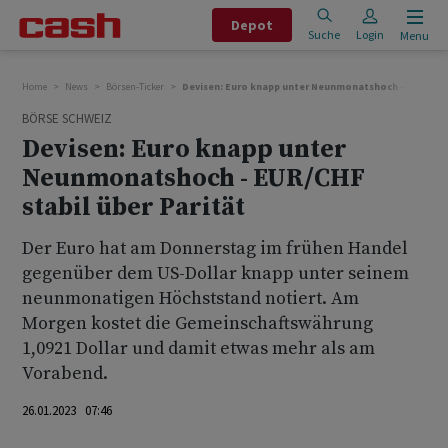
Depot
Suche
Login
Menu
Home
News
Börsen-Ticker
Devisen: Euro knapp unter Neunmonatshoch - EUR/CHF s
BÖRSE SCHWEIZ
Devisen: Euro knapp unter
Neunmonatshoch - EUR/CHF
stabil über Parität
Der Euro hat am Donnerstag im frühen Handel
gegenüber dem US-Dollar knapp unter seinem
neunmonatigen Höchststand notiert. Am
Morgen kostet die Gemeinschaftswährung
1,0921 Dollar und damit etwas mehr als am
Vorabend.
26.01.2023 07:46