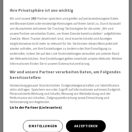
viel wie im frühen Handel.
Ihre Privatsphäre ist uns wichtig
Wir und unsere
293
-Partner speichern und greifen auf personenbezogene Daten
Am Donnerstag richten sich die Blicke der Anleger auf
wie Browserdaten oder eindeutige Kennungen auf Ihrem Gerät zu. Durch Auswahl
die USA. Dort werden am Nachmittag neue
von Akzeptieren aktivieren Sie Tracking-Technologien für die unter „Wir und
unsere Partner verarbeiten Daten, um Ihnen Dienste bereitzustellen“ aufgeführten
Inflationsdaten erwartet. Die hohe Teuerung hat sich in
Zwecke. Wenn Tracker deaktiviert sind, sind manche Inhalte und Anzeigen
den vergangenen Monaten moderat abgeschwächt, was
möglicherweise nicht mehr so relevant für Sie. Sie können dieses Menü jederzeit
wieder aufrufen, um Ihre Einstellungen zu ändern oder Ihre Einwilligung zu
der US-Notenbank Fed Luft gibt, ihren Inflationskampf
widerrufen, indem Sie auf den Link Voreinstellungen verwalten am unteren Rand
etwas gelassener zu führen. Bereits Ende 2022 hat sie
der Webseite klicken. Ihre Einstellungen gelten innerhalb unseres Website. Weitere
Informationen finden Sie in unserer Datenschutzerklärung.
ihre Leitzinsen weniger deutlich angehoben als in den
Wir und unsere Partner verarbeiten Daten, um Folgendes
Monaten zuvor. Setzt sich die Preisentwicklung fort,
bereitzustellen:
könnte das Straffungstempo auf der nächsten Fed-
Verwendung genauer Standortdaten. Endgeräteeigenschaften zur Identifikation
Sitzung Anfang Februar weiter gedrosselt werden.
aktiv abfragen. Speichern von oder Zugriff auf Informationen auf einem Endgerät.
Personalisierte Werbung und Inhalte, Messung von Werbeleistung und der
Performance von Inhalten, Zielgruppenforschung sowie Entwicklung und
Verbesserung von Angeboten.
Liste der Partner (Lieferanten)
EINSTELLUNGEN
AKZEPTIEREN