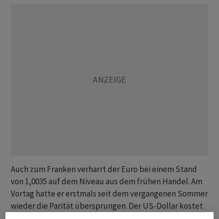
Auch zum Franken verharrt der Euro bei einem Stand
von 1,0035 auf dem Niveau aus dem frühen Handel. Am
Vortag hatte er erstmals seit dem vergangenen Sommer
wieder die Parität übersprungen. Der US-Dollar kostet
aktuell 0,9323 Franken und damit ebenfalls in etwa so