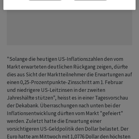
"Solange die heutigen US-Inflationszahlen den vom
Markt erwarteten deutlichen Rückgang zeigen, dürfte
dies aus Sicht der Marktteilnehmer die Erwartungen auf
einen 0,25-Prozentpunkte-Zinsschritt am 1. Februar
und niedrigere US-Leitzinsen in der zweiten
Jahreshälfte stützen", heisst es in einer Tagesvorschau
der Dekabank. Überraschungen nach unten bei der
Inflationsentwicklung dürften vom Markt "gefeiert"
werden. Zuletzt hatte die Erwartung einer
vorsichtigeren US-Geldpolitik den Dollar belastet. Der
Euro hatte am Mittwoch mit 1,0776 Dollar den höchsten