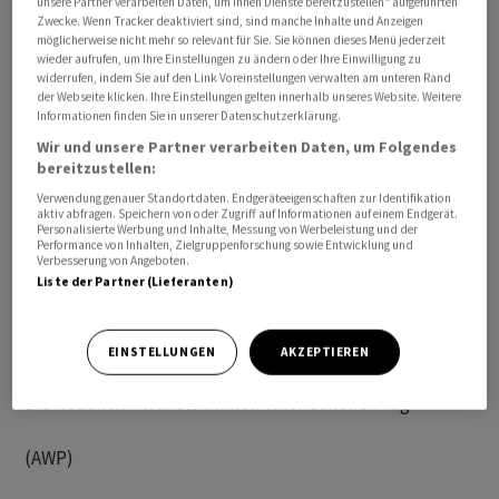
unsere Partner verarbeiten Daten, um Ihnen Dienste bereitzustellen“ aufgeführten
Geschäftsführung: Christoph Gaberthüel

Zwecke. Wenn Tracker deaktiviert sind, sind manche Inhalte und Anzeigen
möglicherweise nicht mehr so relevant für Sie. Sie können dieses Menü jederzeit
wieder aufrufen, um Ihre Einstellungen zu ändern oder Ihre Einwilligung zu
Alle angegebenen Zeiten beziehen sich auf MESZ.
widerrufen, indem Sie auf den Link Voreinstellungen verwalten am unteren Rand
der Webseite klicken. Ihre Einstellungen gelten innerhalb unseres Website. Weitere
Informationen finden Sie in unserer Datenschutzerklärung.
Die internationalen Nachrichten "awp international"
Wir und unsere Partner verarbeiten Daten, um Folgendes
stammen von unserer Partneragentur dpa-AFX
bereitzustellen:
Wirtschaftsnachrichten GmbH, Frankfurt am Main.
Verwendung genauer Standortdaten. Endgeräteeigenschaften zur Identifikation
aktiv abfragen. Speichern von oder Zugriff auf Informationen auf einem Endgerät.
Personalisierte Werbung und Inhalte, Messung von Werbeleistung und der
Alle Meldungen werden mit journalistischer Sorgfalt
Performance von Inhalten, Zielgruppenforschung sowie Entwicklung und
Verbesserung von Angeboten.
erarbeitet. Für Verzögerungen, Irrtümer, Fehler und
Liste der Partner (Lieferanten)
Unterlassungen wird jedoch keine Haftung
übernommen. Kopien, Nachdrucke oder sonstige
Vervielfältigungen bedürfen der Genehmigung von AWP.
EINSTELLUNGEN
AKZEPTIEREN
Die Redaktion wünscht Ihnen einen schönen Tag!
(AWP)