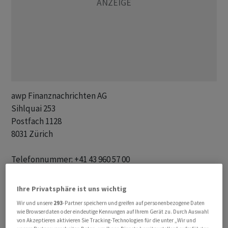
awp Finanznachrichten AG 

Sihlquai 253

Postfach 1128

8031 Zürich

Telefonnummer: +41 43 960 57 00

Fax-Nummer: +41 43 960 57 01 

E-mail: redakt@awp.ch

Ihre Privatsphäre ist uns wichtig
Internet: www.awp.ch

Wir und unsere
293
-Partner speichern und greifen auf personenbezogene Daten
Twitter: @awp_de und @awp_fr

wie Browserdaten oder eindeutige Kennungen auf Ihrem Gerät zu. Durch Auswahl
von Akzeptieren aktivieren Sie Tracking-Technologien für die unter „Wir und