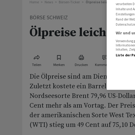
Home
News
Börsen-Ticker
Ölpreise leicht gestiegen
verarbeiten D
Inhalte und A
Einstellungen
BÖRSE SCHWEIZ
Rand der Webs
Datenschutze
Ölpreise leicht ges
Wir und u
Verwendung ge
Informationen
Inhalten, Zi
Liste der P
Teilen
Merken
Drucken
Kommentare
Die Ölpreise sind am Dienstag leic
Zuletzt kostete ein Barrel (159 Lite
Nordseesorte Brent 79,96 US-Dolla
Cent mehr als am Vortag. Der Preis
der amerikanischen Sorte West Te
(WTI) stieg um 49 Cent auf 75,10 Do