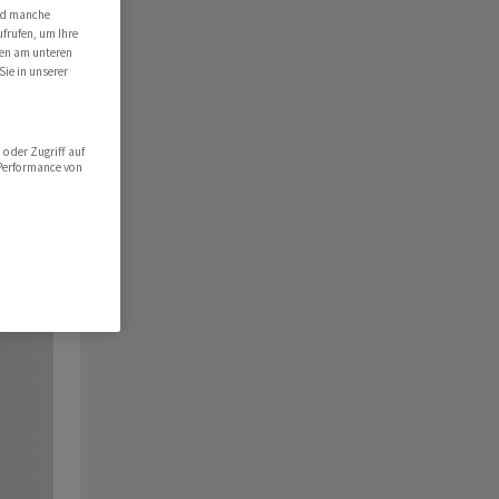
ind manche
ufrufen, um Ihre
ten am unteren
Sie in unserer
oder Zugriff auf
 Performance von