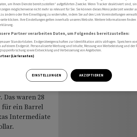
aten, um Ihnen Dienste bereitzustellen“ aufgeführten Zwecke. Wenn Tracker deaktiviert sind, s
nzeigen möglicherweise nicht mehr so relevant für Sie. Sie können dieses Menü jederzeit wieder a
 zu ändern oder Ihre Einwilligung zu widerrufen, indem Sie auf den Link Voreinstellungen verwal
eite klicken. Ihre Einstellungen gelten innerhalb unseres Website. Weitere Informationen finden 
rklärung.
tiegen
nsere Partner verarbeiten Daten, um Folgendes bereitzustellen:
nauer Standortdaten. Endgeräteeigenschaften zur Identifikation aktiv abfragen. Speichern von 
 auf einem Endgerät. Personalisierte Werbung und Inhalte, Messung von Werbeleistung und der
elgruppenforschung sowie Entwicklung und Verbesserung von Angeboten.
artner (Lieferanten)
EINSTELLUNGEN
AKZEPTIEREN
ht gestiegen.
r) der
r. Das waren 28
 für ein Barrel
xas Intermediate
llar.