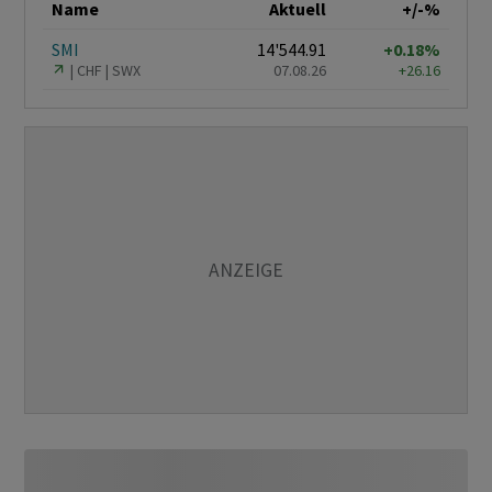
Name
Aktuell
+/-%
SMI
14'544.91
+0.18%
CHF
SWX
07.08.26
+26.16