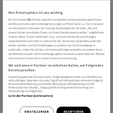
Mit Blick nach vorne dürften Konjunktur- und
Inflationsdaten weiterhin im Mittelpunkt stehen. In den
Ihre Privatsphäre ist uns wichtig
USA stehen die ersten Quartalszahlen erst gegen Ende
Wir und unsere
293
-Partner speichern und greifen auf personenbezogene Daten
der Woche an. Insgesamt bleibe abzuwarten, welche
wie Browserdaten oder eindeutige Kennungen auf Ihrem Gerät zu. Durch Auswahl
von Akzeptieren aktivieren Sie Tracking-Technologien für die unter „Wir und
der unterschiedlichen Meinungen zum starken US-
unsere Partner verarbeiten Daten, um Ihnen Dienste bereitzustellen“ aufgeführten
Arbeitsmarkt vom Freitag am Ende die Oberhand
Zwecke. Wenn Tracker deaktiviert sind, sind manche Inhalte und Anzeigen
möglicherweise nicht mehr so relevant für Sie. Sie können dieses Menü jederzeit
gewinnen werde. "Die Unsicherheiten über die künftige
wieder aufrufen, um Ihre Einstellungen zu ändern oder Ihre Einwilligung zu
Zinspolitik in den USA sind damit nicht geringer
widerrufen, indem Sie auf den Link Voreinstellungen verwalten am unteren Rand
der Webseite klicken. Ihre Einstellungen gelten innerhalb unseres Website. Weitere
geworden", heisst es in dem Kommentar weiter. Als
Informationen finden Sie in unserer Datenschutzerklärung.
Stütze wird auch die Öffnung Chinas gesehen.
Wir und unsere Partner verarbeiten Daten, um Folgendes
bereitzustellen:
Der SMI gewinnt gegen 09.20 Uhr 0,23 Prozent auf
Verwendung genauer Standortdaten. Endgeräteeigenschaften zur Identifikation
11'170,26 Punkte hinzu. Der SLI, in dem die 30
aktiv abfragen. Speichern von oder Zugriff auf Informationen auf einem Endgerät.
Personalisierte Werbung und Inhalte, Messung von Werbeleistung und der
wichtigsten Aktien enthalten sind, die Gewichtung der
Performance von Inhalten, Zielgruppenforschung sowie Entwicklung und
Verbesserung von Angeboten.
Einzeltitel aber stärker gekappt wird, gewinnt 0,48
Liste der Partner (Lieferanten)
Prozent auf 1722,46 Punkte und der breite SPI 0,25
Prozent auf 14'312,03 Punkte. Im SLI stehen 23
EINSTELLUNGEN
AKZEPTIEREN
Gewinner sechs Verlierern gegenüber. Roche sind