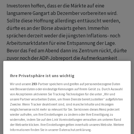
Investoren hoffen, dass er die Märkte auf eine
langsamere Gangart ab Dezember vorbereiten wird.
Sollte diese Hoffnung allerdings enttäuscht werden,
dürfte es an der Börse abwärts gehen. Immerhin
sprächen derzeit weder die jüngsten Inflations- noch
Arbeitsmarktdaten für eine Entspannung der Lage.
Bevor das Fed am Abend dann ins Zentrum rückt, dürfte
zuvor noch der ADP-Jobreport die Aufmerksamkeit
binden. Er dürfte einen Vorgeschmack auf den grossen
Arbeitsmarktbericht am kommenden Freitag liefern.
Ihre Privatsphäre ist uns wichtig
Wir und unsere
293
-Partner speichern und greifen auf personenbezogene Daten
Der SMI gewinnt gegen 11.00 Uhr 0,64 Prozent hinzu auf
wie Browserdaten oder eindeutige Kennungen auf Ihrem Gerät zu. Durch Auswahl
10'852,34 Punkte. Der SLI, in dem die 30 wichtigsten
von Akzeptieren aktivieren Sie Tracking-Technologien für die unter „Wir und
unsere Partner verarbeiten Daten, um Ihnen Dienste bereitzustellen“ aufgeführten
Aktien enthalten sind, zieht um 0,41 Prozent an auf
Zwecke. Wenn Tracker deaktiviert sind, sind manche Inhalte und Anzeigen
1632,15 Punkte und der breite SPI um 0,64 Prozent auf
möglicherweise nicht mehr so relevant für Sie. Sie können dieses Menü jederzeit
wieder aufrufen, um Ihre Einstellungen zu ändern oder Ihre Einwilligung zu
13'832,93 Punkte. Im SLI stehen den 17 Gewinnern 13
widerrufen, indem Sie auf den Link Voreinstellungen verwalten am unteren Rand
Verlierer gegenüber.
der Webseite klicken. Ihre Einstellungen gelten innerhalb unseres Website. Weitere
Informationen finden Sie in unserer Datenschutzerklärung.