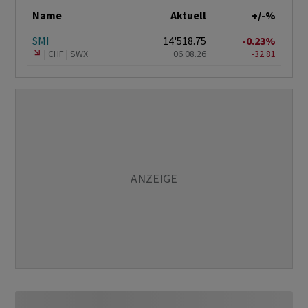
Name
Aktuell
+/-%
SMI
14'518.75
-0.23%
CHF
SWX
06.08.26
-32.81