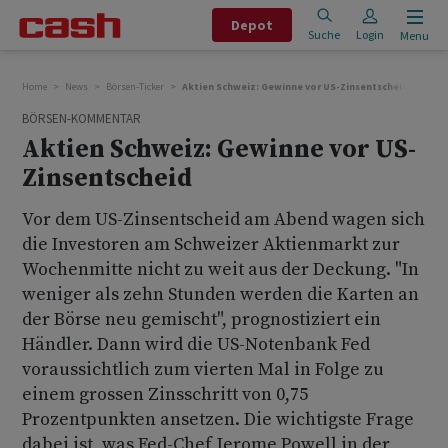
Depot
Suche
Login
Menu
Home
News
Börsen-Ticker
Aktien Schweiz: Gewinne vor US-Zinsentscheid
BÖRSEN-KOMMENTAR
Aktien Schweiz: Gewinne vor US-
Zinsentscheid
Vor dem US-Zinsentscheid am Abend wagen sich
die Investoren am Schweizer Aktienmarkt zur
Wochenmitte nicht zu weit aus der Deckung. "In
weniger als zehn Stunden werden die Karten an
der Börse neu gemischt", prognostiziert ein
Händler. Dann wird die US-Notenbank Fed
voraussichtlich zum vierten Mal in Folge zu
einem grossen Zinsschritt von 0,75
Prozentpunkten ansetzen. Die wichtigste Frage
dabei ist, was Fed-Chef Jerome Powell in der