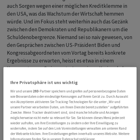
auch Sorgen wegen einer möglichen Kreditklemme in
den USA, was das Wachstum der Wirtschaft hemmen
würde. Und im Fokus steht weiterhin auch das Gezänk
zwischen den Demokraten und Republikanern um die
Schuldenobergrenze. Niemand sei so naiv gewesen, von
den Gesprächen zwischen US-Präsident Biden und
Kongressabgeordneten vom Vortag bereits konkrete
Ergebnisse zu erwarten, heisst es etwa in einem
Kommentar von Swissquote. In gewissen Kreisen habe
es allerdings immerhin die Hoffnung gegeben, dass
Ihre Privatsphäre ist uns wichtig
diese Frage zumindest bis zum Ende des Fiskaljahres im
September aufgeschoben werden könnte.
Wir und unsere
293
-Partner speichern und greifen auf personenbezogene Daten
wie Browserdaten oder eindeutige Kennungen auf Ihrem Gerät zu. Durch Auswahl
von Akzeptieren aktivieren Sie Tracking-Technologien für die unter „Wir und
Der SMI notiert um 10.50 Uhr 0,33 Prozent tiefer bei
unsere Partner verarbeiten Daten, um Ihnen Dienste bereitzustellen“ aufgeführten
Zwecke. Wenn Tracker deaktiviert sind, sind manche Inhalte und Anzeigen
11'508,09 Punkten. Der SLI, der die 30 wichtigsten
möglicherweise nicht mehr so relevant für Sie. Sie können dieses Menü jederzeit
Aktien umfasst, verliert 0,16 Prozent auf 1790,53 Punkte
wieder aufrufen, um Ihre Einstellungen zu ändern oder Ihre Einwilligung zu
widerrufen, indem Sie auf den Link Voreinstellungen verwalten am unteren Rand
und der breite SPI 0,40 Prozent auf 15'178,56 Punkte. Im
der Webseite klicken. Ihre Einstellungen gelten innerhalb unseres Website. Weitere
SLI kommen auf 22 Verlierer 8 Gewinner.
Informationen finden Sie in unserer Datenschutzerklärung.