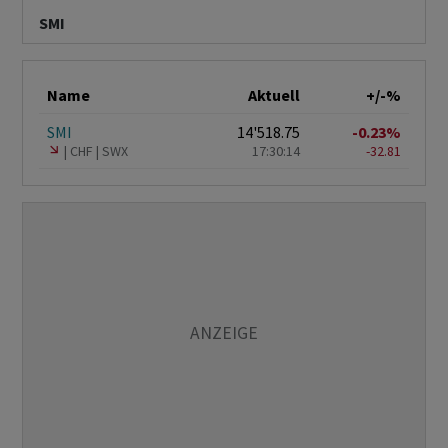
SMI
Name
Aktuell
+/-%
SMI
14'518.75
-0.23%
CHF
SWX
17:30:14
-32.81