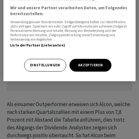
Wir und unsere Partner verarbeiten Daten, um Folgendes
bereitzustellen:
Verwendung genauer Standortdaten. Endgeräteeigenschaften zur Identifikation
aktiv abfragen. Speichern von oder Zugriff auf Informationen auf einem Endgerät.
Personalisierte Werbung und Inhalte, Messung von Werbeleistung und der
Performance von Inhalten, Zielgruppenforschung sowie Entwicklung und
Verbesserung von Angeboten.
Liste der Partner (Lieferanten)
EINSTELLUNGEN
AKZEPTIEREN
Als einsamer Outperformer erweisen sich Alcon, welche
nach starken Quartalszahlen mit einem Plus von 7,8
Prozent mit Abstand die Tabelle anführen, dies trotz
des Abgangs der Dividende. Analysten zeigen sich
durchwegs positiv überrascht. So hat Alcon beim