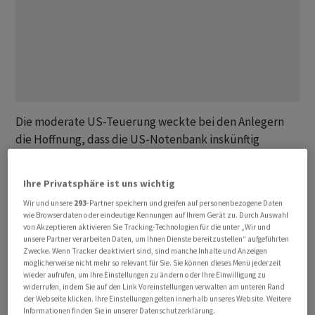
Die moderate US-Teuerung weckte bei den Anlegern
die Hoffnung, dass die US-Notenbank inskünftig
weniger stark auf die geldpolitische Bremse treten
wird. Dies reduzierte die Markterwartungen bezüglich
Ihre Privatsphäre ist uns wichtig
einer Zinserhöhung des Fed im Dezember auf noch +50
Wir und unsere
293
-Partner speichern und greifen auf personenbezogene Daten
Basispunkte (BP) von zuvor 75 BP. Allerdings warnen
wie Browserdaten oder eindeutige Kennungen auf Ihrem Gerät zu. Durch Auswahl
Marktteilnehmer, dass die Teuerung noch weit von den
von Akzeptieren aktivieren Sie Tracking-Technologien für die unter „Wir und
unsere Partner verarbeiten Daten, um Ihnen Dienste bereitzustellen“ aufgeführten
vom Fed angepeilten Ziel von 2 Prozent entfernt sei. Die
Zwecke. Wenn Tracker deaktiviert sind, sind manche Inhalte und Anzeigen
Credit Suisse hält denn auch an ihrer Empfehlung zur
möglicherweise nicht mehr so relevant für Sie. Sie können dieses Menü jederzeit
wieder aufrufen, um Ihre Einstellungen zu ändern oder Ihre Einwilligung zu
Untergewichtung von Aktien fest. Es bestehe weiterhin
widerrufen, indem Sie auf den Link Voreinstellungen verwalten am unteren Rand
ein erhebliches Abwärtsrisiko, heisst es dort. Daher
der Webseite klicken. Ihre Einstellungen gelten innerhalb unseres Website. Weitere
Informationen finden Sie in unserer Datenschutzerklärung.