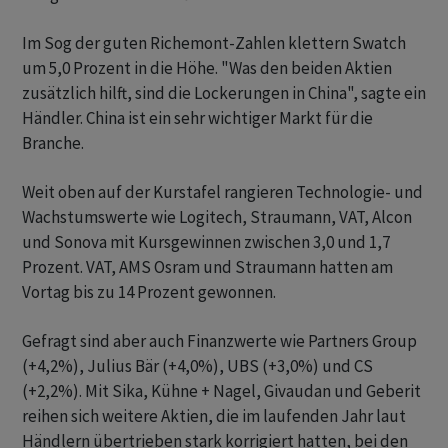
Im Sog der guten Richemont-Zahlen klettern Swatch
um 5,0 Prozent in die Höhe. "Was den beiden Aktien
zusätzlich hilft, sind die Lockerungen in China", sagte ein
Händler. China ist ein sehr wichtiger Markt für die
Branche.
Weit oben auf der Kurstafel rangieren Technologie- und
Wachstumswerte wie Logitech, Straumann, VAT, Alcon
und Sonova mit Kursgewinnen zwischen 3,0 und 1,7
Prozent. VAT, AMS Osram und Straumann hatten am
Vortag bis zu 14 Prozent gewonnen.
Gefragt sind aber auch Finanzwerte wie Partners Group
(+4,2%), Julius Bär (+4,0%), UBS (+3,0%) und CS
(+2,2%). Mit Sika, Kühne + Nagel, Givaudan und Geberit
reihen sich weitere Aktien, die im laufenden Jahr laut
Händlern übertrieben stark korrigiert hatten, bei den