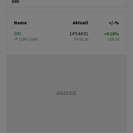
SMI
Name
Aktuell
+/-%
SMI
14'544.91
+0.18%
CHF
SWX
07.08.26
+26.16