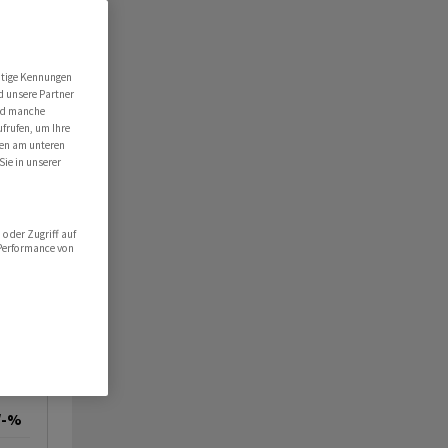
utige Kennungen
d unsere Partner
ind manche
ufrufen, um Ihre
ten am unteren
Sie in unserer
oder Zugriff auf
 Performance von
/-%