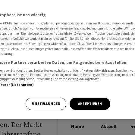
ächer - SMI hält sich knapp über 11'400 Punkten
SMI
atsphäre ist uns wichtig
re
293
-Partner speichern und greifen auf personenbezogene Daten wie Browserdaten oder einde
luss:
ät zu. Durch Auswahl von Akzeptieren aktivieren Sie Tracking-Technologien für die unter „Wir un
aten, um Ihnen Dienste bereitzustellen“ aufgeführten Zwecke. Wenn Tracker deaktiviert sind, s
nzeigen möglicherweise nicht mehr so relevant für Sie. Sie können dieses Menü jederzeit wieder a
lt sich
 zu ändern oder Ihre Einwilligung zu widerrufen, indem Sie auf den Link Voreinstellungen verwal
eite klicken. Ihre Einstellungen gelten innerhalb unseres Website. Weitere Informationen finden 
rklärung.
 Punkten
nsere Partner verarbeiten Daten, um Folgendes bereitzustellen:
nauer Standortdaten. Endgeräteeigenschaften zur Identifikation aktiv abfragen. Speichern von 
 auf einem Endgerät. Personalisierte Werbung und Inhalte, Messung von Werbeleistung und der
elgruppenforschung sowie Entwicklung und Verbesserung von Angeboten.
artner (Lieferanten)
der Schweizer
EINSTELLUNGEN
AKZEPTIEREN
arschhalt
sen. Der Markt
Name
Aktuell
+
 Jahresanfang