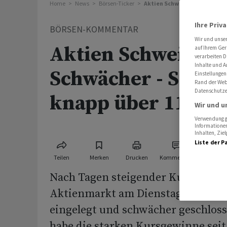
Home
News
Börsen-Ticker
Aktien Schweiz Schluss: Schw
Ihre Priv
BÖRSEN-KOMMENTAR
Wir und unse
Aktien Schweiz Sch
auf Ihrem Ger
verarbeiten D
Inhalte und A
Schwächer - SMI hä
Einstellungen
Rand der Webs
Datenschutze
knapp über 11'400
Wir und u
Verwendung ge
Informationen
Inhalten, Zi
Liste der P
Teilen
Merken
Drucken
Kommentare
Nach Tagen steigender Kurse hat 
Aktienmarkt am Dienstag einen M
eingelegt und schwächer geschlos
habe die starken Kursgewinne seit