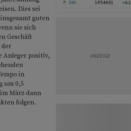
SMI
14'544.91
+0.
eisen. Dies sei
 insgesamt guten
enn sie sich
en Geschäft
 der
 Anleger positiv,
tehenden
Tempo in
g um 0,5
 im März dann
kten folgen.