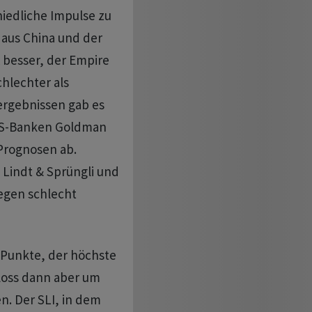
iedliche Impulse zu
 aus China und der
besser, der Empire
hlechter als
ergebnissen gab es
 US-Banken Goldman
Prognosen ab.
Lindt & Sprüngli und
egen schlecht
4 Punkte, der höchste
loss dann aber um
n. Der SLI, in dem