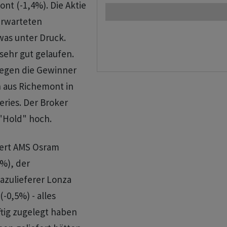
nt (-1,4%). Die Aktie
erwarteten
was unter Druck.
 sehr gut gelaufen.
gegen die Gewinner
 aus Richemont in
eries. Der Broker
 "Hold" hoch.
wert AMS Osram
1%), der
azulieferer Lonza
-0,5%) - alles
ftig zugelegt haben