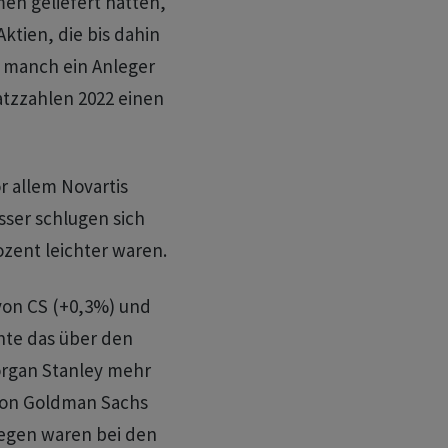
n geliefert hätten,
ktien, die bis dahin
o manch ein Anleger
tzzahlen 2022 einen
 allem Novartis
sser schlugen sich
zent leichter waren.
von CS (+0,3%) und
nte das über den
organ Stanley mehr
von Goldman Sachs
egen waren bei den