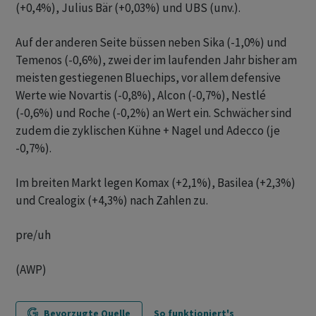
(+0,4%), Julius Bär (+0,03%) und UBS (unv.).
Auf der anderen Seite büssen neben Sika (-1,0%) und
Temenos (-0,6%), zwei der im laufenden Jahr bisher am
meisten gestiegenen Bluechips, vor allem defensive
Werte wie Novartis (-0,8%), Alcon (-0,7%), Nestlé
(-0,6%) und Roche (-0,2%) an Wert ein. Schwächer sind
zudem die zyklischen Kühne + Nagel und Adecco (je
-0,7%).
Im breiten Markt legen Komax (+2,1%), Basilea (+2,3%)
und Crealogix (+4,3%) nach Zahlen zu.
pre/uh
(AWP)
Bevorzugte Quelle
So funktioniert's