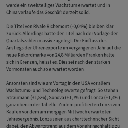
werde ein zweistelliges Wachstum erwartet und in
China verlaufe das Geschäft derzeit solid.
Die Titel von Rivale Richemont (-0,04%) bleiben klar
zurück. Allerdings hatte der Titel nach der Vorlage der
Quartalszahlen massiv zugelegt. Der Einfluss des
Anstiegs der Uhrenexporte im vergangenen Jahr auf die
neue Rekordmarke von 24,8 Milliarden Franken halte
sich in Grenzen, heisst es. Dies sei nach den starken
Vormonaten auch so erwartet worden.
Ansonsten sind wie am Vortag in den USA vor allem
Wachstums- und Technologiewerte gefragt. So stehen
Straumann (+1,8%), Sonova (+1,7%) und Lonza (+1,4%)
ganz oben in der Tabelle. Zudem profitierten Lonza von
Käufen vor dem am morgigen Mittwoch erwarteten
Jahresergebnis. Lonza seien aus charttechnischer Sicht
dabei, den Abwärtstrend aus dem Vorjahr nachhaltig zu