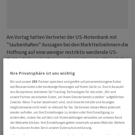
Am Vortag hatten Vertreter der US-Notenbank mit
"taubenhaften" Aussagen bei den Marktteilnehmern die
Hoffnung auf eine weniger restriktiv werdende US-
Geldpolitik und auf eine sanfte Landung der Wirtschaft
genährt. Zudem ist nicht zuletzt dank tieferer Energie-
Ihre Privatsphäre ist uns wichtig
und Einkaufspreise wieder Optimismus bezüglich der
anstehenden Unternehmensergebnisse aufgekommen.
Wir und unsere
293
-Partner speichern und greifen auf personenbezogene Daten
wie Browserdaten oder eindeutige Kennungen auf Ihrem Gerät zu. Durch Auswahl
Ob dies zutrifft, werde sich nun zeigen. Denn in den USA
von Akzeptieren aktivieren Sie Tracking-Technologien für die unter „Wir und
werden zahlreiche Grosskonzerne, darunter die
unsere Partner verarbeiten Daten, um Ihnen Dienste bereitzustellen“ aufgeführten
Zwecke. Wenn Tracker deaktiviert sind, sind manche Inhalte und Anzeigen
Schwergewichte Microsoft und Intel, ihre Zahlen
möglicherweise nicht mehr so relevant für Sie. Sie können dieses Menü jederzeit
veröffentlichen. Auch in der Schweiz gewinnt die
wieder aufrufen, um Ihre Einstellungen zu ändern oder Ihre Einwilligung zu
widerrufen, indem Sie auf den Link Voreinstellungen verwalten am unteren Rand
Berichtssaison an Fahrt.
der Webseite klicken. Ihre Einstellungen gelten innerhalb unseres Website. Weitere
Informationen finden Sie in unserer Datenschutzerklärung.
Der SMI verliert nach einem Tageshoch bei 11'437