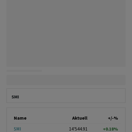
SMI
Name
Aktuell
+/-%
SMI
14'544.91
+0.18%