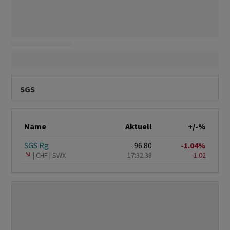
SGS
Name
Aktuell
+/-%
SGS Rg
96.80
-1.04%
CHF
SWX
17:32:38
-1.02