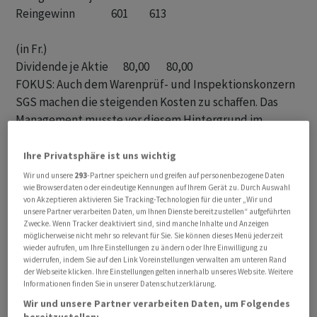
Reingewinn                 601          613

(in Fr.)

FOKUS: Auch dem Warenprüf- und Inspektionskonzern
SGS machen die steigenden Kosten zu schaffen. Das
Management musste vor diesem Hintergrund im
Vorfeld des Mitte November durchgeführten
Investorentags bezüglich Margenziel
Ihre Privatsphäre ist uns wichtig
zurückbuchstabieren. Analysten sind den auch
Wir und unsere
293
-Partner speichern und greifen auf personenbezogene Daten
wie Browserdaten oder eindeutige Kennungen auf Ihrem Gerät zu. Durch Auswahl
gespannt, wie die Margenaussichten fürs Geschäftsjahr
von Akzeptieren aktivieren Sie Tracking-Technologien für die unter „Wir und
2023 formuliert werden.
unsere Partner verarbeiten Daten, um Ihnen Dienste bereitzustellen“ aufgeführten
Zwecke. Wenn Tracker deaktiviert sind, sind manche Inhalte und Anzeigen
möglicherweise nicht mehr so relevant für Sie. Sie können dieses Menü jederzeit
ZIELE: Für das Gesamtjahr 2022 hatte SGS Mitte
wieder aufrufen, um Ihre Einstellungen zu ändern oder Ihre Einwilligung zu
November noch mit einem organischen Wachstum am
widerrufen, indem Sie auf den Link Voreinstellungen verwalten am unteren Rand
der Webseite klicken. Ihre Einstellungen gelten innerhalb unseres Website. Weitere
oberen Ende des mittleren einstelligen
Informationen finden Sie in unserer Datenschutzerklärung.
Prozentbereichs gerechnet. Dies nachdem für die
Wir und unsere Partner verarbeiten Daten, um Folgendes
ersten zehn Monaten, also von Januar bis Oktober, ein
bereitzustellen: