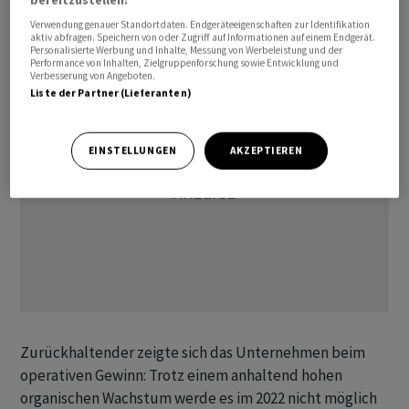
organisches Wachstum von 6,2 Prozent gemeldet
Verwendung genauer Standortdaten. Endgeräteeigenschaften zur Identifikation
aktiv abfragen. Speichern von oder Zugriff auf Informationen auf einem Endgerät.
worden war. Preiserhöhungen sind da eine Stütze.
Personalisierte Werbung und Inhalte, Messung von Werbeleistung und der
Performance von Inhalten, Zielgruppenforschung sowie Entwicklung und
Verbesserung von Angeboten.
Liste der Partner (Lieferanten)
EINSTELLUNGEN
AKZEPTIEREN
Zurückhaltender zeigte sich das Unternehmen beim
operativen Gewinn: Trotz einem anhaltend hohen
organischen Wachstum werde es im 2022 nicht möglich