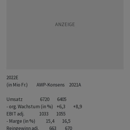
2022E

(in Mio Fr.)          AWP-Konsens     2021A  

Umsatz                    6720         6405

- org. Wachstum (in %)    +6,3         +8,9    

EBIT adj.                 1033         1055     

- Marge (in %)            15,4         16,5 

Reingewinn adj.            663          670  
