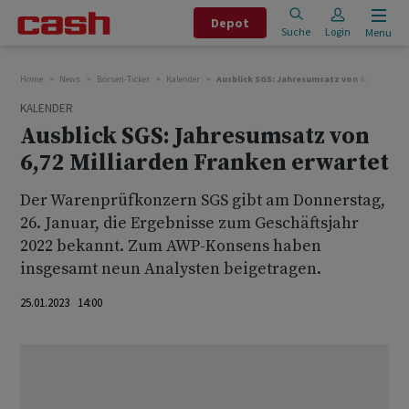
Depot
Suche
Login
Menu
Home
News
Börsen-Ticker
Kalender
Ausblick SGS: Jahresumsatz von 6,72 Millia
KALENDER
Ausblick SGS: Jahresumsatz von
6,72 Milliarden Franken erwartet
Der Warenprüfkonzern SGS gibt am Donnerstag,
26. Januar, die Ergebnisse zum Geschäftsjahr
2022 bekannt. Zum AWP-Konsens haben
insgesamt neun Analysten beigetragen.
25.01.2023 14:00