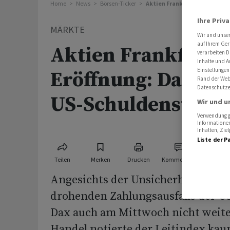
Home
News
Börsen-Ticker
Aktien Frankfurt Eröffnung: 
Ihre Priv
MÄRKTE
Wir und unse
auf Ihrem Ger
Aktien Frankfurt
verarbeiten D
Inhalte und A
Einstellungen
Eröffnung: Dax häng
Rand der Webs
Datenschutze
US-Schuldenstreit
Wir und u
Verwendung ge
Informationen
Inhalten, Zi
Liste der P
Teilen
Merken
Drucken
Kommentare
Angesichts der Unsicherheiten we
drohenden Zahlungsausfalls der 
Dax auch am Mittwoch nicht weite
Handel notierte der Leitindex ka