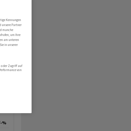
utige Kennungen
d unsere Partner
ind manche
ufrufen, um Ihre
ten am unteren
Sie in unserer
oder Zugriff auf
 Performance von
/-%