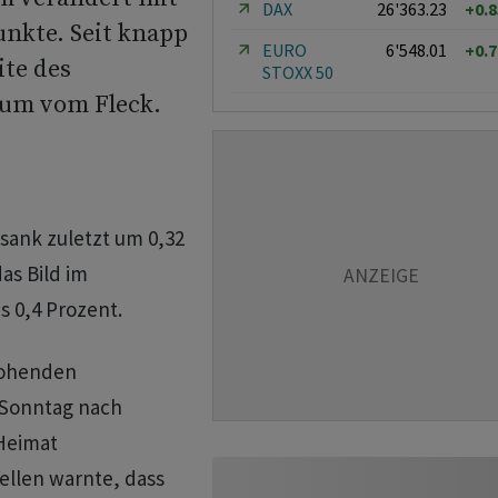
DAX
26'363.23
+0.
unkte. Seit knapp
EURO
6'548.01
+0.
te des
STOXX 50
aum vom Fleck.
ank zuletzt um 0,32
as Bild im
s 0,4 Prozent.
rohenden
 Sonntag nach
 Heimat
ellen warnte, dass