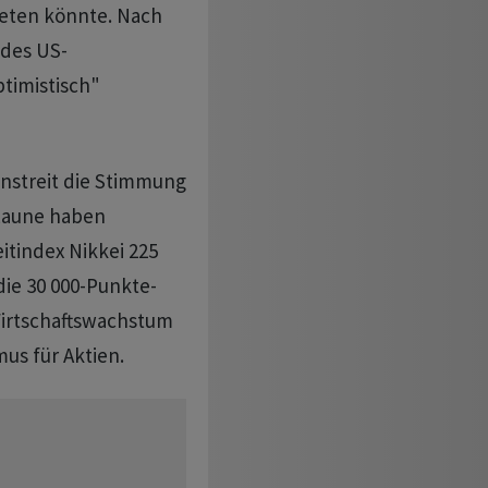
treten könnte. Nach
 des US-
ptimistisch"
nstreit die Stimmung
 Laune haben
itindex Nikkei 225
die 30 000-Punkte-
Wirtschaftswachstum
us für Aktien.