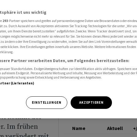
Dax hängt fest - US-Schuldenstreit im Fokus
DAX
atsphäre ist uns wichtig
re
293
-Partner speichern und greifen auf personenbezogene Daten wie Browserdaten oder einde
ät zu. Durch Auswahl von Akzeptieren aktivieren Sie Tracking-Technologien für die unter „Wir un
aten, um Ihnen Dienste bereitzustellen“ aufgeführten Zwecke. Wenn Tracker deaktiviert sind, s
nzeigen möglicherweise nicht mehr so relevant für Sie. Sie können dieses Menü jederzeit wieder a
 zu ändern oder Ihre Einwilligung zu widerrufen, indem Sie auf den Link Voreinstellungen verwal
t fest -
eite klicken. Ihre Einstellungen gelten innerhalb unseres Website. Weitere Informationen finden 
rklärung.
 im Fokus
nsere Partner verarbeiten Daten, um Folgendes bereitzustellen:
nauer Standortdaten. Endgeräteeigenschaften zur Identifikation aktiv abfragen. Speichern von 
 auf einem Endgerät. Personalisierte Werbung und Inhalte, Messung von Werbeleistung und der
elgruppenforschung sowie Entwicklung und Verbesserung von Angeboten.
artner (Lieferanten)
EINSTELLUNGEN
AKZEPTIEREN
gen des
USA kommt der
r. Im frühen
Name
Aktuell
+
um verändert mit