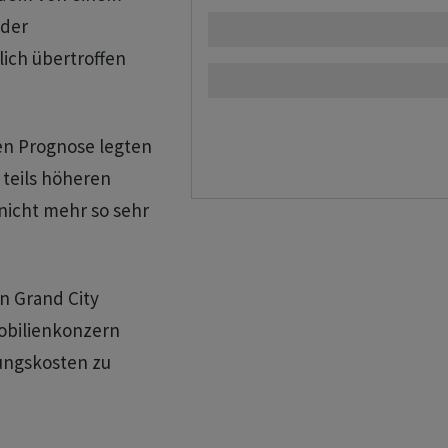
 der
ich übertroffen
en Prognose legten
 teils höheren
 nicht mehr so sehr
n Grand City
obilienkonzern
ungskosten zu