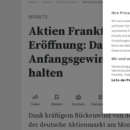
Home
News
Börsen-Ticker
Aktien Frankfurt Eröffnung:
Ihre Priv
MÄRKTE
Wir und unse
auf Ihrem Ger
Aktien Frankfurt
verarbeiten D
Inhalte und A
Eröffnung: Dax ka
Einstellungen
Rand der Webs
Datenschutze
Anfangsgewinne n
Wir und u
Verwendung ge
halten
Informationen
Inhalten, Zi
Liste der P
Teilen
Merken
Drucken
Kommentare
Dank kräftigem Rückenwind von d
der deutsche Aktienmarkt am Mon