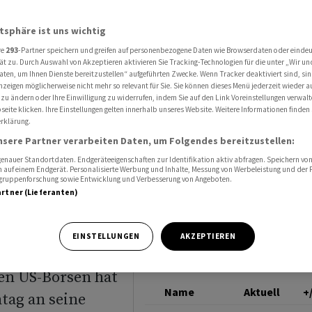
 Dax kann Anfangsgewinne nicht halten
DAX
atsphäre ist uns wichtig
re
293
-Partner speichern und greifen auf personenbezogene Daten wie Browserdaten oder einde
ät zu. Durch Auswahl von Akzeptieren aktivieren Sie Tracking-Technologien für die unter „Wir un
aten, um Ihnen Dienste bereitzustellen“ aufgeführten Zwecke. Wenn Tracker deaktiviert sind, s
nzeigen möglicherweise nicht mehr so relevant für Sie. Sie können dieses Menü jederzeit wieder a
nn
 zu ändern oder Ihre Einwilligung zu widerrufen, indem Sie auf den Link Voreinstellungen verwal
eite klicken. Ihre Einstellungen gelten innerhalb unseres Website. Weitere Informationen finden 
rklärung.
icht
nsere Partner verarbeiten Daten, um Folgendes bereitzustellen:
nauer Standortdaten. Endgeräteeigenschaften zur Identifikation aktiv abfragen. Speichern von 
 auf einem Endgerät. Personalisierte Werbung und Inhalte, Messung von Werbeleistung und der
elgruppenforschung sowie Entwicklung und Verbesserung von Angeboten.
artner (Lieferanten)
EINSTELLUNGEN
AKZEPTIEREN
en US-Börsen hat
Name
Aktuell
+
tag an seine