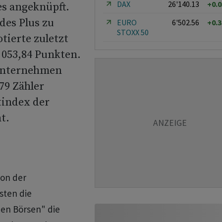
DAX
26'140.13
+0.
es angeknüpft.
des Plus zu
EURO
6'502.56
+0.
STOXX 50
tierte zuletzt
 053,84 Punkten.
 Unternehmen
79 Zähler
tindex der
t.
son der
sten die
en Börsen" die