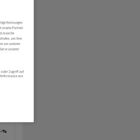
utige Kennungen
d unsere Partner
ind manche
ufrufen, um Ihre
ten am unteren
Sie in unserer
oder Zugriff auf
 Performance von
/-%