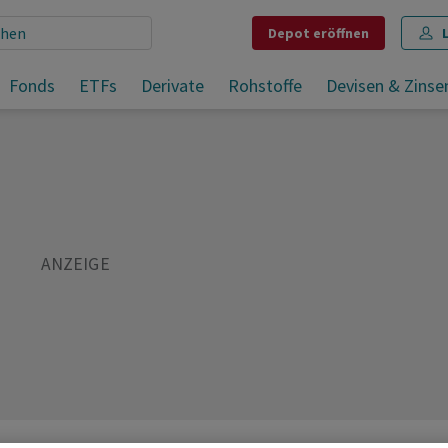
Depot
eröffnen
Aktien Frankfurt Eröffnung: Dax kann Anfangsgewinne nicht halten
Fonds
ETFs
Derivate
Rohstoffe
Devisen & Zinse
Teilen
Merken
Drucken
Kommentare