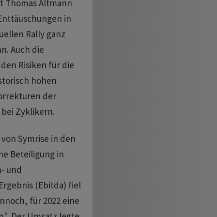
yst Thomas Altmann
 Enttäuschungen in
uellen Rally ganz
nn. Auch die
en Risiken für die
storisch hohen
Korrekturen der
bei Zyklikern.
 von Symrise in den
ne Beteiligung in
- und
Ergebnis (Ebitda) fiel
nnoch, für 2022 eine
n". Der Umsatz legte