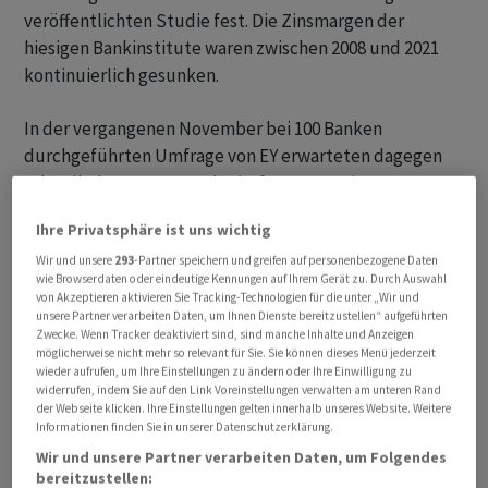
veröffentlichten Studie fest. Die Zinsmargen der
hiesigen Bankinstitute waren zwischen 2008 und 2021
kontinuierlich gesunken.
In der vergangenen November bei 100 Banken
durchgeführten Umfrage von EY erwarteten dagegen
rekordhohe 98 Prozent der befragten Institute
längerfristig - also auf drei Jahre und mehr - eine
Ihre Privatsphäre ist uns wichtig
positive Geschäftsentwicklung. Im Vorjahr waren es noch
Wir und unsere
293
-Partner speichern und greifen auf personenbezogene Daten
86 Prozent gewesen. Die Verbesserung der Zinsmargen
wie Browserdaten oder eindeutige Kennungen auf Ihrem Gerät zu. Durch Auswahl
werde in der langen Frist zu vielen positiven
von Akzeptieren aktivieren Sie Tracking-Technologien für die unter „Wir und
Auswirkungen führen, sagte EY-Partner Patrick
unsere Partner verarbeiten Daten, um Ihnen Dienste bereitzustellen“ aufgeführten
Zwecke. Wenn Tracker deaktiviert sind, sind manche Inhalte und Anzeigen
Schwaller bei der Präsentation der Studie in Zürich.
möglicherweise nicht mehr so relevant für Sie. Sie können dieses Menü jederzeit
wieder aufrufen, um Ihre Einstellungen zu ändern oder Ihre Einwilligung zu
widerrufen, indem Sie auf den Link Voreinstellungen verwalten am unteren Rand
der Webseite klicken. Ihre Einstellungen gelten innerhalb unseres Website. Weitere
Informationen finden Sie in unserer Datenschutzerklärung.
Wir und unsere Partner verarbeiten Daten, um Folgendes
bereitzustellen: