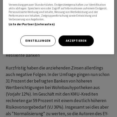
Verwendung genauer Standortdaten. Endgeräteeigenschaften zur Identifikation
aktiv abfragen. Speichern von oder Zugriff auf Informationen auf einem Endgerät.
Personalisierte Werbung und Inhalte, Messung von Werbeleistung und der
Performance von Inhalten, Zielgruppenforschung sowie Entwicklung und
Verbesserung von Angeboten.
Liste der Partner (Lieferanten)
EINSTELLUNGEN
AKZEPTIEREN
Resiliente Banken
Kurzfristig haben die anziehenden Zinsen allerdings
auch negative Folgen. In der Umfrage gingen nun schon
31 Prozent der befragten Banken von höheren
Wertberichtigungen bei Wohnbauhypotheken aus
(Vorjahr 12%). Im Geschäft mit den KMU-Krediten
rechneten gar 59 Prozent mit einem deutlich höheren
Risikovorsorgebedarf (VJ 36%). Insgesamt sei dies aber
als "Normalisierung" zu werten, so die Autoren des EY-