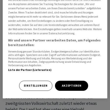
von Akzeptieren aktivieren Sie Tracking-Technologien für die unter „Wir und
Energie und Lebensmittel herausgerechnet werden,
unsere Partner verarbeiten Daten, um Ihnen Dienste bereitzustellen“ aufgeführten
verharrte auf dem Vormonatswert von 0,7 Prozent.
Zwecke. Wenn Tracker deaktiviert sind, sind manche Inhalte und Anzeigen
möglicherweise nicht mehr so relevant für Sie. Sie können dieses Menü jederzeit
wieder aufrufen, um Ihre Einstellungen zu ändern oder Ihre Einwilligung zu
Auch auf der vorgelagerten Preisstufe deutet die
widerrufen, indem Sie auf den Link Voreinstellungen verwalten am unteren Rand
Entwicklung nach unten. Die Erzeugerpreise sanken im
der Webseite klicken. Ihre Einstellungen gelten innerhalb unseres Website. Weitere
Informationen finden Sie in unserer Datenschutzerklärung.
April zum Vorjahresmonat um 3,6 Prozent. Der
Wir und unsere Partner verarbeiten Daten, um Folgendes
Rückgang war stärker als im Vormonat und als von
bereitzustellen:
Analysten erwartet. Die Produzentenpreise bilden die
Verwendung genauer Standortdaten. Endgeräteeigenschaften zur Identifikation
Preisentwicklung auf Herstellerebene ab. Sie fliessen
aktiv abfragen. Speichern von oder Zugriff auf Informationen auf einem Endgerät.
Personalisierte Werbung und Inhalte, Messung von Werbeleistung und der
mit zeitlicher Verzögerung in die Preisbildung auf
Performance von Inhalten, Zielgruppenforschung sowie Entwicklung und
Verbesserung von Angeboten.
Verbraucherebene ein.
Liste der Partner (Lieferanten)
Die schwache Inflationsentwicklung gibt der
chinesischen Zentralbank Spielraum, die
EINSTELLUNGEN
AKZEPTIEREN
Wirtschaftsentwicklung mit einer lockeren Geldpolitik
zu unterstützen. Zwar hat sich die Konjunktur der
zweitgrössten Volkswirtschaft zuletzt wieder etwas
belebt. Das Land hat aber unter eine Vielzahl