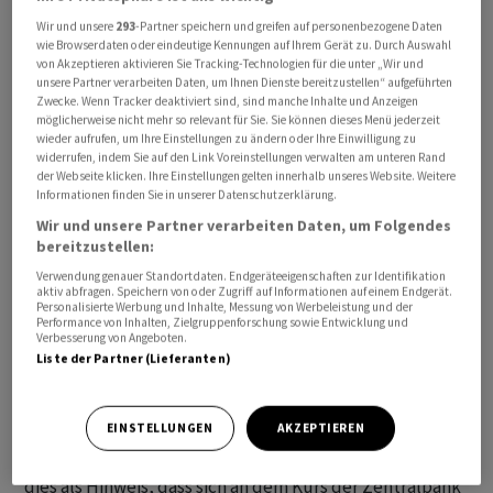
Kapitalmarktzinsen (Yield Curve Control) fortgesetzt.
Wir und unsere
293
-Partner speichern und greifen auf personenbezogene Daten
Das Instrument sieht Kurzfristzinsen unter der Nulllinie
wie Browserdaten oder eindeutige Kennungen auf Ihrem Gerät zu. Durch Auswahl
von Akzeptieren aktivieren Sie Tracking-Technologien für die unter „Wir und
und Zinsen um die Nullmarke im längeren
unsere Partner verarbeiten Daten, um Ihnen Dienste bereitzustellen“ aufgeführten
Laufzeitbereich vor. Eingeführt wurde die Steuerung
Zwecke. Wenn Tracker deaktiviert sind, sind manche Inhalte und Anzeigen
möglicherweise nicht mehr so relevant für Sie. Sie können dieses Menü jederzeit
von Uedas Vorgänger, dem langjährigen Notenbankchef
wieder aufrufen, um Ihre Einstellungen zu ändern oder Ihre Einwilligung zu
Haruhiko Kuroda.
widerrufen, indem Sie auf den Link Voreinstellungen verwalten am unteren Rand
der Webseite klicken. Ihre Einstellungen gelten innerhalb unseres Website. Weitere
Informationen finden Sie in unserer Datenschutzerklärung.
Eine Änderung erfuhr der Zinsausblick der Zentralbank.
Wir und unsere Partner verarbeiten Daten, um Folgendes
In der Stellungnahme zum Zinsentscheid ist nicht mehr
bereitzustellen:
das Versprechen enthalten, dass die Zinsen noch
Verwendung genauer Standortdaten. Endgeräteeigenschaften zur Identifikation
längere Zeit auf dem aktuell niedrigen Niveau bleiben.
aktiv abfragen. Speichern von oder Zugriff auf Informationen auf einem Endgerät.
Personalisierte Werbung und Inhalte, Messung von Werbeleistung und der
Zugleich signalisierten die Währungshüter aber ihre
Performance von Inhalten, Zielgruppenforschung sowie Entwicklung und
Verbesserung von Angeboten.
Bereitschaft, die Geldpolitik weiter zu lockern.
Liste der Partner (Lieferanten)
Die grundlegende Überprüfung ihrer Geldpolitik soll
nach Angaben der Notenbank etwa ein bis eineinhalb
EINSTELLUNGEN
AKZEPTIEREN
Jahre in Anspruch nehmen. Fachleute interpretierten
dies als Hinweis, dass sich an dem Kurs der Zentralbank