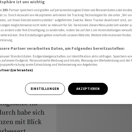
atsphäre ist uns wichtig
von steigenden Diskontsätzen
re
293
-Partner speichern und greifen auf personenbezogene Daten wie Browserdaten oder einde
ät zu. Durch Auswahl von Akzeptieren aktivieren Sie Tracking-Technologien für die unter „Wir un
aten, um Ihnen Dienste bereitzustellen“ aufgeführten Zwecke. Wenn Tracker deaktiviert sind, s
nzeigen möglicherweise nicht mehr so relevant für Sie. Sie können dieses Menü jederzeit wieder a
fitieren
 zu ändern oder Ihre Einwilligung zu widerrufen, indem Sie auf den Link Voreinstellungen verwal
eite klicken. Ihre Einstellungen gelten innerhalb unseres Website. Weitere Informationen finden 
rklärung.
nsere Partner verarbeiten Daten, um Folgendes bereitzustellen:
nauer Standortdaten. Endgeräteeigenschaften zur Identifikation aktiv abfragen. Speichern von 
 auf einem Endgerät. Personalisierte Werbung und Inhalte, Messung von Werbeleistung und der
elgruppenforschung sowie Entwicklung und Verbesserung von Angeboten.
artner (Lieferanten)
EINSTELLUNGEN
AKZEPTIEREN
rungssätze im
durch habe sich
nzen mit Blick
erbessert,