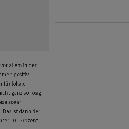
vor allem in den
hmen positiv
n für lokale
cht ganz so rosig
ise sogar
 Das ist dann der
nter 100 Prozent