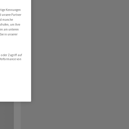
utige Kennungen
d unsere Partner
ind manche
ufrufen, um Ihre
ten am unteren
Sie in unserer
oder Zugriff auf
 Performance von