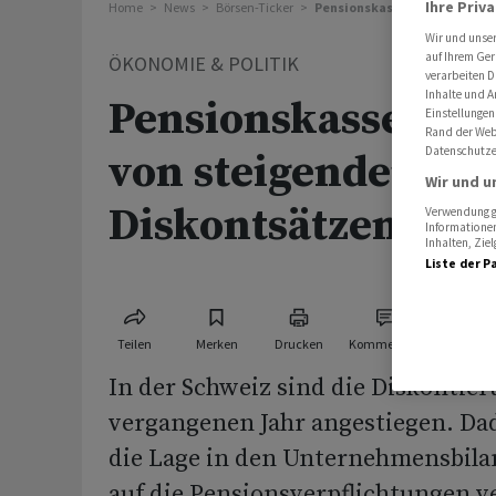
Ihre Priv
Home
News
Börsen-Ticker
Pensionskassen profitieren 
Wir und unse
auf Ihrem Ger
ÖKONOMIE & POLITIK
verarbeiten D
Inhalte und A
Pensionskassen pro
Einstellungen
Rand der Webs
Datenschutze
von steigenden
Wir und u
Diskontsätzen
Verwendung ge
Informationen
Inhalten, Zi
Liste der P
Teilen
Merken
Drucken
Kommentare
In der Schweiz sind die Diskontie
vergangenen Jahr angestiegen. Da
die Lage in den Unternehmensbila
auf die Pensionsverpflichtungen v