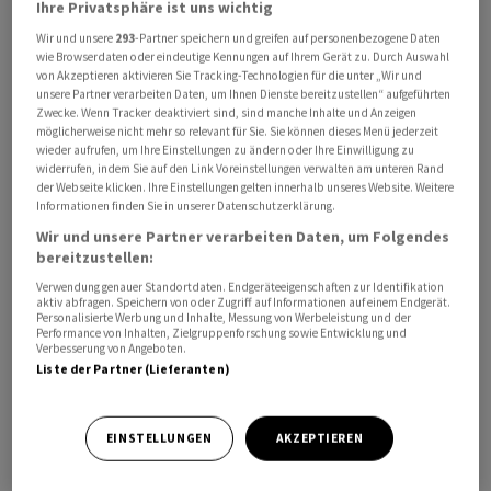
Ihre Privatsphäre ist uns wichtig
Powell wies zudem darauf hin, dass der Arbeitsmarkt in
Wir und unsere
293
-Partner speichern und greifen auf personenbezogene Daten
den USA in einer "ausserordentlich starken Verfassung
wie Browserdaten oder eindeutige Kennungen auf Ihrem Gerät zu. Durch Auswahl
ist". Sollte die Stärke des Arbeitsmarktes weiter
von Akzeptieren aktivieren Sie Tracking-Technologien für die unter „Wir und
unsere Partner verarbeiten Daten, um Ihnen Dienste bereitzustellen“ aufgeführten
anhalten, könnte der Höhepunkt der Zinserhöhungen
Zwecke. Wenn Tracker deaktiviert sind, sind manche Inhalte und Anzeigen
höher liegen, sagte der Notenbanker weiter.
möglicherweise nicht mehr so relevant für Sie. Sie können dieses Menü jederzeit
wieder aufrufen, um Ihre Einstellungen zu ändern oder Ihre Einwilligung zu
widerrufen, indem Sie auf den Link Voreinstellungen verwalten am unteren Rand
Der Notenbankvorsitzende war zuletzt in der
der Webseite klicken. Ihre Einstellungen gelten innerhalb unseres Website. Weitere
Informationen finden Sie in unserer Datenschutzerklärung.
vergangenen Woche nach einer Zinsentscheidung
Wir und unsere Partner verarbeiten Daten, um Folgendes
Spekulationen an den Finanzmärkten
bereitzustellen:
entgegengetreten, wonach die US-Zentralbank noch in
Verwendung genauer Standortdaten. Endgeräteeigenschaften zur Identifikation
diesem Jahr mit Zinssenkungen beginnen könnte.
aktiv abfragen. Speichern von oder Zugriff auf Informationen auf einem Endgerät.
Hintergrund sind Rezessionsängste. An den
Personalisierte Werbung und Inhalte, Messung von Werbeleistung und der
Performance von Inhalten, Zielgruppenforschung sowie Entwicklung und
Finanzmärkten wurde darauf spekuliert, die Fed
Verbesserung von Angeboten.
Liste der Partner (Lieferanten)
könnte von ihrem Kampf gegen die hohe Inflation
abkehren.
EINSTELLUNGEN
AKZEPTIEREN
Seit vergangenen März hat die Fed ihre Leitzinsen
kräftig erhöht. Damit will sie die hohe Inflation unter