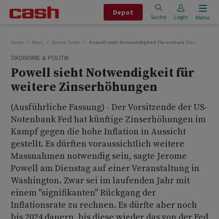
Depot
Suche
Login
Menu
Home
News
Börsen-Ticker
Powell sieht Notwendigkeit für weitere Zinserhöhun
ÖKONOMIE & POLITIK
Powell sieht Notwendigkeit für
weitere Zinserhöhungen
(Ausführliche Fassung) - Der Vorsitzende der US-
Notenbank Fed hat künftige Zinserhöhungen im
Kampf gegen die hohe Inflation in Aussicht
gestellt. Es dürften voraussichtlich weitere
Massnahmen notwendig sein, sagte Jerome
Powell am Dienstag auf einer Veranstaltung in
Washington. Zwar sei im laufenden Jahr mit
einem "signifikanten" Rückgang der
Inflationsrate zu rechnen. Es dürfte aber noch
bis 2024 dauern, bis diese wieder das von der Fed