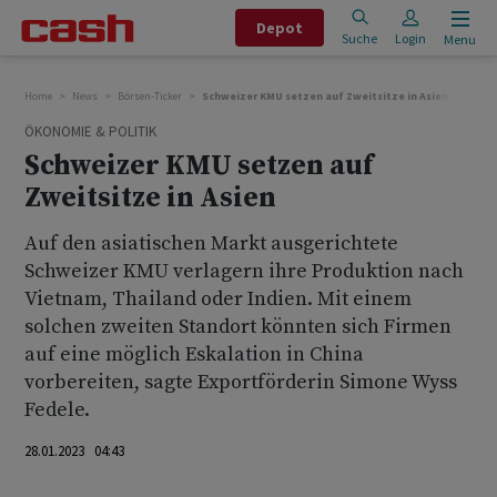
Depot
Suche
Login
Menu
Home
News
Börsen-Ticker
Schweizer KMU setzen auf Zweitsitze in Asien
ÖKONOMIE & POLITIK
Schweizer KMU setzen auf
Zweitsitze in Asien
Auf den asiatischen Markt ausgerichtete
Schweizer KMU verlagern ihre Produktion nach
Vietnam, Thailand oder Indien. Mit einem
solchen zweiten Standort könnten sich Firmen
auf eine möglich Eskalation in China
vorbereiten, sagte Exportförderin Simone Wyss
Fedele.
28.01.2023 04:43