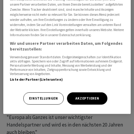
unsere Partner verarbeiten Daten, um Ihnen Dienste bereitzustellen“ aufgeführten
"Firmen siedeln Entwicklung und Produktion für Asien
Zwecke. Wenn Tracker deaktiviert sind, sind manche Inhalte und Anzeigen
in Asien an, für Europa in Europa und für Amerika in
möglicherweise nicht mehr so relevant für Sie. Sie können dieses Menü jederzeit
Amerika. Die Globalisierung wird regional."
wieder aufrufen, um Ihre Einstellungen zu ändern oder Ihre Einwilligung zu
widerrufen, indem Sie auf den Link Voreinstellungen verwalten am unteren Rand
der Webseite klicken. Ihre Einstellungen gelten innerhalb unseres Website. Weitere
Trotz Risiken bleibe China sehr wichtig, so Wyss Fedele.
Informationen finden Sie in unserer Datenschutzerklärung.
"Es ist unser drittwichtigster Handelspartner, künftig
Wir und unsere Partner verarbeiten Daten, um Folgendes
bereitzustellen:
wird es nach den USA wohl das zweitwichtigste Land
sein." Im Ernstfall müsse jede Firma wissen, für welches
Verwendung genauer Standortdaten. Endgeräteeigenschaften zur Identifikation
aktiv abfragen. Speichern von oder Zugriff auf Informationen auf einem Endgerät.
Land sie sich entscheide.
Personalisierte Werbung und Inhalte, Messung von Werbeleistung und der
Performance von Inhalten, Zielgruppenforschung sowie Entwicklung und
Verbesserung von Angeboten.
"Wir halten eine rigide Blockbildung für möglich, jedoch
Liste der Partner (Lieferanten)
für unwahrscheinlich. Sollte es aber so weit kommen,
dann wählen Schweizer Firmen den europäischen Block,
EINSTELLUNGEN
AKZEPTIEREN
so lautet das Feedback an uns - und indirekt die USA.
Denn ohne Europa geht es nicht", sagte Wyss Fedele.
"Europa als Ganzes ist unser wichtigster
Handelspartner und wird es in den nächsten 20 Jahren
auch bleiben."