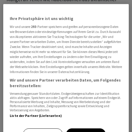
Produktion oder Mikrochips.
Ihre Privatsphäre ist uns wichtig
"Dadurch konnte die bestehende Nachfrage nach
Wir und unsere
293
-Partner speichern und greifen auf personenbezogene Daten
neuen Lieferwagen und leichten Sattelschleppern bei
wie Browserdaten oder eindeutige Kennungen auf Ihrem Gerät zu. Durch Auswahl
weitem nicht befriedigt werden." Die Neuzulassungen
von Akzeptieren aktivieren Sie Tracking-Technologien für die unter „Wir und
unsere Partner verarbeiten Daten, um Ihnen Dienste bereitzustellen“ aufgeführten
von leichten Nutzfahrzeugen fielen um 14,8 Prozent auf
Zwecke. Wenn Tracker deaktiviert sind, sind manche Inhalte und Anzeigen
24'900. Nummer eins bei den Lieferwagen und leichten
möglicherweise nicht mehr so relevant für Sie. Sie können dieses Menü jederzeit
wieder aufrufen, um Ihre Einstellungen zu ändern oder Ihre Einwilligung zu
Sattelschleppern ist VW mit einem Marktanteil von gut
widerrufen, indem Sie auf den Link Voreinstellungen verwalten am unteren Rand
17 Prozent vor Renault (knapp 15%) und Ford (14%).
der Webseite klicken. Ihre Einstellungen gelten innerhalb unseres Website. Weitere
Informationen finden Sie in unserer Datenschutzerklärung.
Camper-Boom vorbei
Wir und unsere Partner verarbeiten Daten, um Folgendes
bereitzustellen:
Bei den Fahrzeugen zum Personentransport wie
Verwendung genauer Standortdaten. Endgeräteeigenschaften zur Identifikation
aktiv abfragen. Speichern von oder Zugriff auf Informationen auf einem Endgerät.
Campern oder Bussen ging es nach dem
Personalisierte Werbung und Inhalte, Messung von Werbeleistung und der
Performance von Inhalten, Zielgruppenforschung sowie Entwicklung und
pandemiebedingten Allzeitrekord erwartungsgemäss
Verbesserung von Angeboten.
wieder bergab. 2022 kamen noch 7100 Fahrzeuge aus
Liste der Partner (Lieferanten)
diesem Segment auf die Strassen, ein Minus von 16,6
Prozent gegenüber dem Vorjahr. Hauptgrund ist der