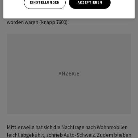
EINSTELLUNGEN
AKZEPTIEREN
Rückgang um 15,1 Prozent bei neuen Campern, von
denen im 2021 enorm viele neu in Verkehr gesetzt
worden waren (knapp 7600).
Mittlerweile hat sich die Nachfrage nach Wohnmobilen
leicht abgekühlt, schrieb Auto-Schweiz. Zudem blieben