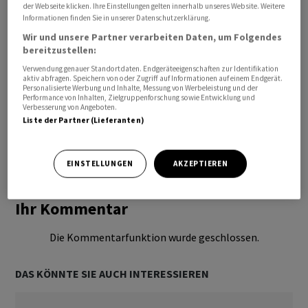
der Webseite klicken. Ihre Einstellungen gelten innerhalb unseres Website. Weitere
Informationen finden Sie in unserer Datenschutzerklärung.
Wir und unsere Partner verarbeiten Daten, um Folgendes
bereitzustellen:
Verwendung genauer Standortdaten. Endgeräteeigenschaften zur Identifikation
aktiv abfragen. Speichern von oder Zugriff auf Informationen auf einem Endgerät.
Personalisierte Werbung und Inhalte, Messung von Werbeleistung und der
Performance von Inhalten, Zielgruppenforschung sowie Entwicklung und
Verbesserung von Angeboten.
Liste der Partner (Lieferanten)
Bevorzugte Quelle
So funktioniert's
EINSTELLUNGEN
AKZEPTIEREN
Ihr Kommentar
Die Kommentarfunktion wurde geschlossen.
DAS KÖNNTE SIE AUCH INTERESSIEREN