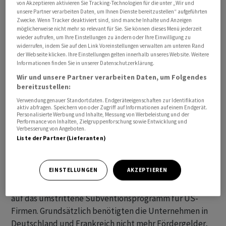
von Akzeptieren aktivieren Sie Tracking-Technologien für die unter „Wir und
Bei einer Befragung jüngst hätten sich 93 Prozent der
unsere Partner verarbeiten Daten, um Ihnen Dienste bereitzustellen“ aufgeführten
Zwecke. Wenn Tracker deaktiviert sind, sind manche Inhalte und Anzeigen
deutschen Unternehmen in Frankreich zufrieden oder
möglicherweise nicht mehr so relevant für Sie. Sie können dieses Menü jederzeit
sehr zufrieden zur Lage ihres Unternehmens in dem
wieder aufrufen, um Ihre Einstellungen zu ändern oder Ihre Einwilligung zu
Land geäussert. Frankreich sei ein grosser Markt mit
widerrufen, indem Sie auf den Link Voreinstellungen verwalten am unteren Rand
der Webseite klicken. Ihre Einstellungen gelten innerhalb unseres Website. Weitere
einem gut qualifizierten Arbeitsmarkt, insbesondere
Informationen finden Sie in unserer Datenschutzerklärung.
mit Blick auf neue Technologien. Deutschland
Wir und unsere Partner verarbeiten Daten, um Folgendes
exportiere nicht nur nach Frankreich, sondern investiere
bereitzustellen:
auch in die Produktion in dem Nachbarland. Die Lage sei
Verwendung genauer Standortdaten. Endgeräteeigenschaften zur Identifikation
aktiv abfragen. Speichern von oder Zugriff auf Informationen auf einem Endgerät.
sehr stabil bis dynamisch.
Personalisierte Werbung und Inhalte, Messung von Werbeleistung und der
Performance von Inhalten, Zielgruppenforschung sowie Entwicklung und
Verbesserung von Angeboten.
Mit Blick auf das deutsch-französische
Liste der Partner (Lieferanten)
Ministerratstreffen an diesem Sonntag in Paris mahnte
die Handelskammer einen klaren europäischen Willen
EINSTELLUNGEN
AKZEPTIEREN
an, sich im Handelswettbewerb mit den USA und China
zu positionieren. Nötig sei eine entschiedene Reaktion
auf das umstrittene Subventionsprogramm für US-
Firmen. Grundsätzlich benötigten die Unternehmen in
Deutschland und Frankreich nicht mehr Fördergelder,