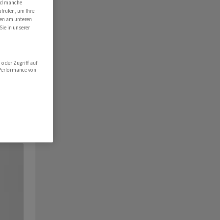
ind manche
ufrufen, um Ihre
ten am unteren
Sie in unserer
oder Zugriff auf
 Performance von