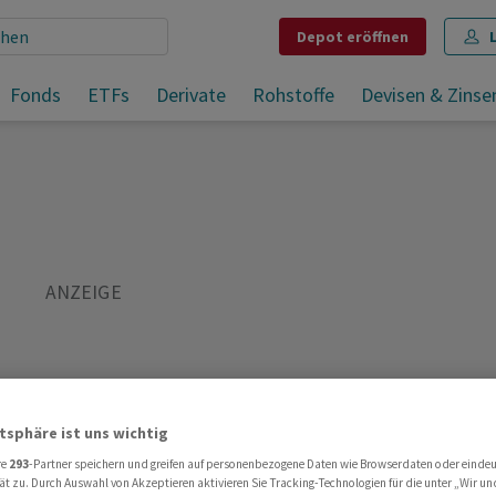
Depot
eröffnen
Aluflexpack erhöht Ausblick für Umsatz und EBITDA 2022
Fonds
ETFs
Derivate
Rohstoffe
Devisen & Zinse
Teilen
Merken
Drucken
Kommentare
atsphäre ist uns wichtig
re
293
-Partner speichern und greifen auf personenbezogene Daten wie Browserdaten oder einde
ät zu. Durch Auswahl von Akzeptieren aktivieren Sie Tracking-Technologien für die unter „Wir un