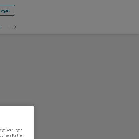
Login
n
Krypto
utige Kennungen
d unsere Partner