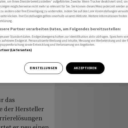
aten, um Ihnen Dienste bereitzustellen“ aufgeführten Zwecke. Wenn Tracker deaktiviert sind, s
 für Umsatz und EBITDA 2022
nzeigen möglicherweise nicht mehr so relevant für Sie. Sie können dieses Menü jederzeit wieder a
 zu ändern oder Ihre Einwilligung zu widerrufen, indem Sie auf den Link Voreinstellungen verwal
eite klicken. Ihre Einstellungen gelten innerhalb unseres Website. Weitere Informationen finden 
rklärung.
t
nsere Partner verarbeiten Daten, um Folgendes bereitzustellen:
nauer Standortdaten. Endgeräteeigenschaften zur Identifikation aktiv abfragen. Speichern von 
tz und
 auf einem Endgerät. Personalisierte Werbung und Inhalte, Messung von Werbeleistung und der
elgruppenforschung sowie Entwicklung und Verbesserung von Angeboten.
artner (Lieferanten)
EINSTELLUNGEN
AKZEPTIEREN
ür das
 der Hersteller
rrierelösungen
rtet er neu einen