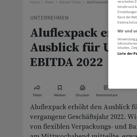
verarbeiten D
Home
News
Börsen-Ticker
Aluflexpack erhöht Ausblick
Inhalte und A
Einstellungen
UNTERNEHMEN
Rand der Webs
Datenschutze
Aluflexpack erhöh
Wir und u
Verwendung ge
Ausblick für Umsa
Informationen
Inhalten, Zi
Liste der P
EBITDA 2022
Teilen
Merken
Drucken
Kommentare
Aluflexpack erhöht den Ausblick f
vergangene Geschäftsjahr 2022. Wie
von flexiblen Verpackungs- und Ba
am Mittwochabend mitteilte, erwa