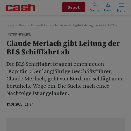
Depot
Suche
Login
Menu
Home
News
Börsen-Ticker
Claude Merlach gibt Leitung der BLS Schifffahrt ab
UNTERNEHMEN
Claude Merlach gibt Leitung der
BLS Schifffahrt ab
Die BLS Schifffahrt braucht einen neuen
"Kapitän": Der langjährige Geschäftsführer,
Claude Merlach, geht von Bord und schlägt neue
berufliche Wege ein. Die Suche nach einer
Nachfolge ist angelaufen.
19.01.2023 11:37