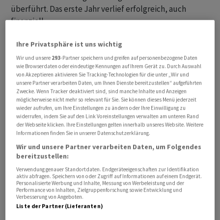
überführt. Das erste Jahr verlief erfolgreich, auch
finanziell.
Ihre Privatsphäre ist uns wichtig
Mit über 1,3 Millionen Fahrgästen wurden die höchsten
Fahrgastfrequenzen seit 2009 verzeichnet. Gegenüber
Wir und unsere
293
-Partner speichern und greifen auf personenbezogene Daten
wie Browserdaten oder eindeutige Kennungen auf Ihrem Gerät zu. Durch Auswahl
dem Vor-Corona-Jahr 2019 entspricht dies einer
von Akzeptieren aktivieren Sie Tracking-Technologien für die unter „Wir und
Steigerung von rund 20 Prozent, wie das Unternehmen
unsere Partner verarbeiten Daten, um Ihnen Dienste bereitzustellen“ aufgeführten
Zwecke. Wenn Tracker deaktiviert sind, sind manche Inhalte und Anzeigen
festhält. Zudem werde BLS Schifffahrt das Geschäftsjahr
möglicherweise nicht mehr so relevant für Sie. Sie können dieses Menü jederzeit
"mit einem sehr guten Ergebnis abschliessen können".
wieder aufrufen, um Ihre Einstellungen zu ändern oder Ihre Einwilligung zu
widerrufen, indem Sie auf den Link Voreinstellungen verwalten am unteren Rand
der Webseite klicken. Ihre Einstellungen gelten innerhalb unseres Website. Weitere
Merlach habe das Unternehmen auf ein
Informationen finden Sie in unserer Datenschutzerklärung.
zukunftsfähiges, nachhaltiges Fundament gestellt,
Wir und unsere Partner verarbeiten Daten, um Folgendes
würdigte Verwaltungsratspräsident Daniel Hofer
bereitzustellen:
Merlachs Engagement. "Ich bin überzeugt, dass wir auf
Verwendung genauer Standortdaten. Endgeräteeigenschaften zur Identifikation
aktiv abfragen. Speichern von oder Zugriff auf Informationen auf einem Endgerät.
diesem Fundament die Weiterentwicklung der
Personalisierte Werbung und Inhalte, Messung von Werbeleistung und der
Performance von Inhalten, Zielgruppenforschung sowie Entwicklung und
Schifffahrt auf dem Thuner und Brienzersee erfolgreich
Verbesserung von Angeboten.
vorantreiben können", wird Hofer zitiert.
Liste der Partner (Lieferanten)