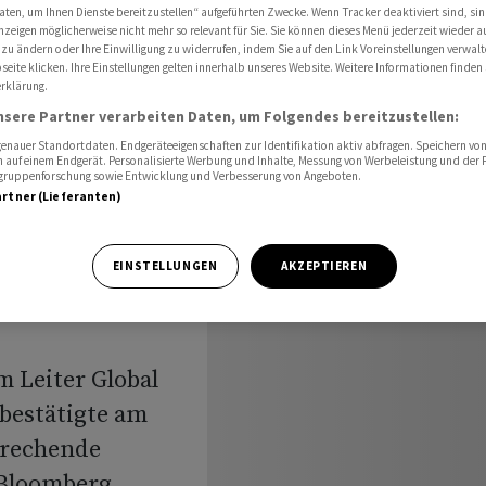
iter Global Equities, Wechsel in Singapur
aten, um Ihnen Dienste bereitzustellen“ aufgeführten Zwecke. Wenn Tracker deaktiviert sind, s
nzeigen möglicherweise nicht mehr so relevant für Sie. Sie können dieses Menü jederzeit wieder a
 zu ändern oder Ihre Einwilligung zu widerrufen, indem Sie auf den Link Voreinstellungen verwal
eite klicken. Ihre Einstellungen gelten innerhalb unseres Website. Weitere Informationen finden 
rklärung.
osie zum
nsere Partner verarbeiten Daten, um Folgendes bereitzustellen:
nauer Standortdaten. Endgeräteeigenschaften zur Identifikation aktiv abfragen. Speichern von 
ies,
 auf einem Endgerät. Personalisierte Werbung und Inhalte, Messung von Werbeleistung und der
elgruppenforschung sowie Entwicklung und Verbesserung von Angeboten.
artner (Lieferanten)
ur
EINSTELLUNGEN
AKZEPTIEREN
m Leiter Global
 bestätigte am
prechende
Bloomberg.