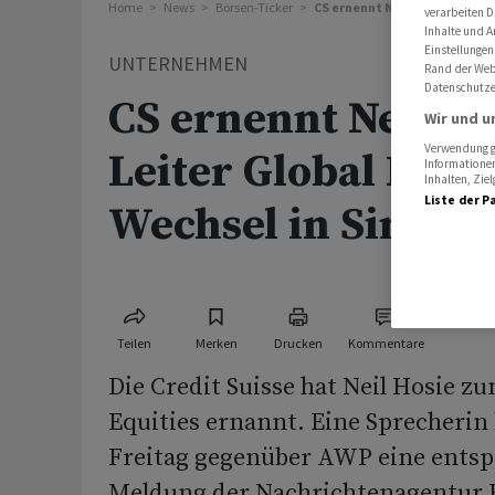
Home
News
Börsen-Ticker
CS ernennt Neil Hosie zum Le
verarbeiten D
Inhalte und A
Einstellungen
UNTERNEHMEN
Rand der Webs
Datenschutze
CS ernennt Neil H
Wir und u
Verwendung ge
Leiter Global Equit
Informationen
Inhalten, Zi
Liste der P
Wechsel in Singap
Teilen
Merken
Drucken
Kommentare
Die Credit Suisse hat Neil Hosie zu
Equities ernannt. Eine Sprecherin
Freitag gegenüber AWP eine ents
Meldung der Nachrichtenagentur 