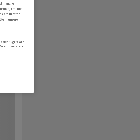
ind manche
ufrufen, um Ihre
ten am unteren
Sie in unserer
oder Zugriff auf
 Performance von