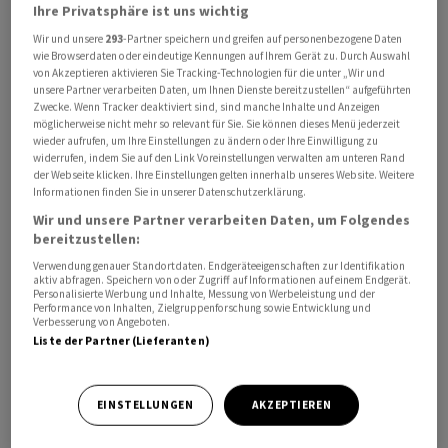
Ihre Privatsphäre ist uns wichtig
Der Ausblick falle sehr gemischt aus. Einerseits sei die
Wir und unsere
293
-Partner speichern und greifen auf personenbezogene Daten
Zahl der Neuaufträge rückläufig, andererseits sei der
wie Browserdaten oder eindeutige Kennungen auf Ihrem Gerät zu. Durch Auswahl
Auftragsbestand noch auf hohem Niveau. "Für 2023
von Akzeptieren aktivieren Sie Tracking-Technologien für die unter „Wir und
unsere Partner verarbeiten Daten, um Ihnen Dienste bereitzustellen“ aufgeführten
gehen wir von einer Seitwärtsbewegung aus", so
Zwecke. Wenn Tracker deaktiviert sind, sind manche Inhalte und Anzeigen
Kroemer. Die Lieferketten und die Energiepreise hätten
möglicherweise nicht mehr so relevant für Sie. Sie können dieses Menü jederzeit
wieder aufrufen, um Ihre Einstellungen zu ändern oder Ihre Einwilligung zu
sich "etwas" stabilisiert.
widerrufen, indem Sie auf den Link Voreinstellungen verwalten am unteren Rand
der Webseite klicken. Ihre Einstellungen gelten innerhalb unseres Website. Weitere
Informationen finden Sie in unserer Datenschutzerklärung.
Die Metall- und Elektroindustrie steigerte die
Produktion 2022 um 1,8 Prozent im Vergleich zum
Wir und unsere Partner verarbeiten Daten, um Folgendes
bereitzustellen:
Vorjahr, wie der Verband unter Bezug auf das
Verwendung genauer Standortdaten. Endgeräteeigenschaften zur Identifikation
Statistische Bundesamt mitteilte. Damit liege die
aktiv abfragen. Speichern von oder Zugriff auf Informationen auf einem Endgerät.
Produktion im Jahresdurchschnitt noch 9 Prozent unter
Personalisierte Werbung und Inhalte, Messung von Werbeleistung und der
Performance von Inhalten, Zielgruppenforschung sowie Entwicklung und
dem Niveau von 2018. "Die Erholung reichte erneut
Verbesserung von Angeboten.
Liste der Partner (Lieferanten)
nicht aus, um die Rückgänge in den Jahren 2019 und
2020 - Industrierezession und Corona-Pandemie -
auszugleichen", teilte Gesamtmetall mit.
EINSTELLUNGEN
AKZEPTIEREN
Im Jahresmittel waren nach Angaben des Verbandes 89