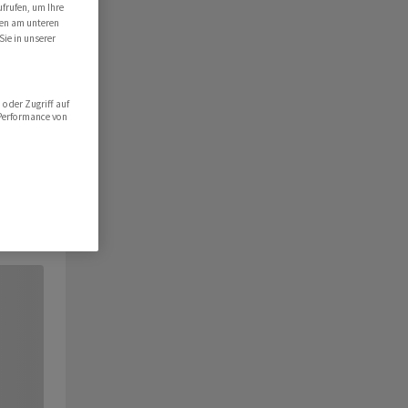
ufrufen, um Ihre
ten am unteren
Sie in unserer
oder Zugriff auf
 Performance von