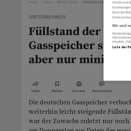
Home
News
Börsen-Ticker
Füllstand der deutschen Gass
Inhalte und A
Einstellungen
Rand der Webs
UNTERNEHMEN
Datenschutze
Wir und u
Füllstand der deut
Verwendung ge
Informationen
Gasspeicher steigt 
Inhalten, Zi
Liste der P
aber nur minimal
Teilen
Merken
Drucken
Kommentare
Die deutschen Gasspeicher verbuc
weiterhin leicht steigende Füllstä
war der Zuwachs zuletzt nur noch
am Donnerstag aus Daten des euro