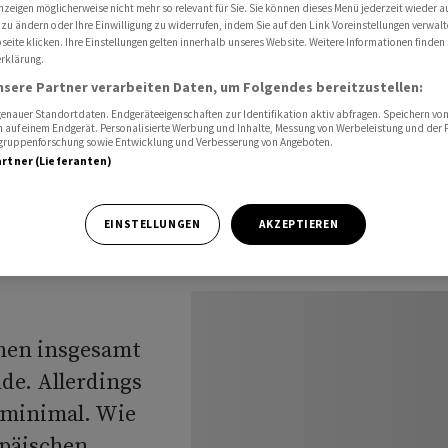
peicher steigt weiter - aber nur minimal
nzeigen möglicherweise nicht mehr so relevant für Sie. Sie können dieses Menü jederzeit wieder a
 zu ändern oder Ihre Einwilligung zu widerrufen, indem Sie auf den Link Voreinstellungen verwal
eite klicken. Ihre Einstellungen gelten innerhalb unseres Website. Weitere Informationen finden 
rklärung.
nsere Partner verarbeiten Daten, um Folgendes bereitzustellen:
schen
nauer Standortdaten. Endgeräteeigenschaften zur Identifikation aktiv abfragen. Speichern von 
 auf einem Endgerät. Personalisierte Werbung und Inhalte, Messung von Werbeleistung und der
weiter -
elgruppenforschung sowie Entwicklung und Verbesserung von Angeboten.
artner (Lieferanten)
EINSTELLUNGEN
AKZEPTIEREN
hen insgesamt
nde. Allerdings
 minimal. Wie
päischen