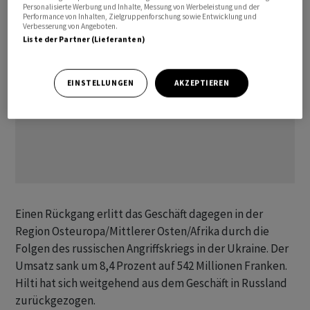
Personalisierte Werbung und Inhalte, Messung von Werbeleistung und der
Performance von Inhalten, Zielgruppenforschung sowie Entwicklung und
Verbesserung von Angeboten.
Liste der Partner (Lieferanten)
EINSTELLUNGEN
AKZEPTIEREN
Einen Rückgang erlitt das Geschäft dagegen in der
Region Osteuropa/Mittlerer Osten/Afrika durch die
Folgen des russischen Angriffskriegs in der Ukraine. Der
Umsatz sank um 8,4 Prozent auf 542 Millionen Franken.
Hilti hat sich weitgehend aus dem Geschäft in Russland
zurückgezogen.