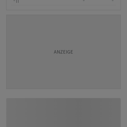
–
–
–