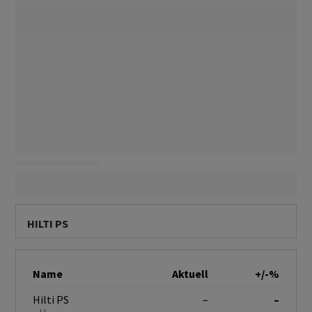
HILTI PS
Name
Aktuell
+/-%
Hilti PS
–
–