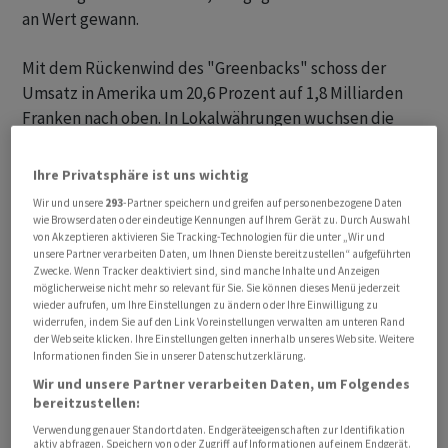
an Wert gewann.
Mit dem Rückenwind des "Greenbacks" schoss der
Umsatz in Amerika um 20,6 Prozent auf 1,8 Milliarden
Franken nach oben. In Lokalwährungen wuchsen die
Verkäufe um 16,5 Prozent. Das war mit Abstand das
stärkste Wachstum aller Weltregionen.
Ihre Privatsphäre ist uns wichtig
Wir und unsere
293
-Partner speichern und greifen auf personenbezogene Daten
Folgen des Ukraine-Kriegs bremsen
wie Browserdaten oder eindeutige Kennungen auf Ihrem Gerät zu. Durch Auswahl
von Akzeptieren aktivieren Sie Tracking-Technologien für die unter „Wir und
unsere Partner verarbeiten Daten, um Ihnen Dienste bereitzustellen“ aufgeführten
In Europa legte der Umsatz um 2,3 Prozent auf 3,2
Zwecke. Wenn Tracker deaktiviert sind, sind manche Inhalte und Anzeigen
Milliarden Franken zu, in Lokalwährungen waren es plus
möglicherweise nicht mehr so relevant für Sie. Sie können dieses Menü jederzeit
wieder aufrufen, um Ihre Einstellungen zu ändern oder Ihre Einwilligung zu
9,6 Prozent. In Asien stieg der Umsatz um 4,2 Prozent
widerrufen, indem Sie auf den Link Voreinstellungen verwalten am unteren Rand
auf 763 Millionen Franken oder um 8,2 Prozent in
der Webseite klicken. Ihre Einstellungen gelten innerhalb unseres Website. Weitere
Informationen finden Sie in unserer Datenschutzerklärung.
Lokalwährungen. Dort wurde Hilti erheblich gebremst
Wir und unsere Partner verarbeiten Daten, um Folgendes
durch die Auswirkungen der Coronarestriktionen in
bereitzustellen:
China.
Verwendung genauer Standortdaten. Endgeräteeigenschaften zur Identifikation
aktiv abfragen. Speichern von oder Zugriff auf Informationen auf einem Endgerät.