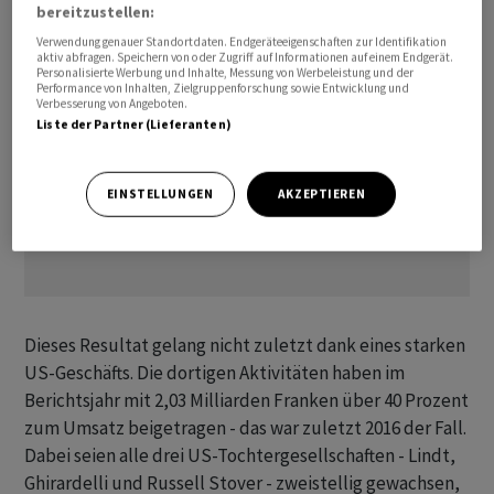
bereitzustellen:
Verwendung genauer Standortdaten. Endgeräteeigenschaften zur Identifikation
aktiv abfragen. Speichern von oder Zugriff auf Informationen auf einem Endgerät.
Personalisierte Werbung und Inhalte, Messung von Werbeleistung und der
Performance von Inhalten, Zielgruppenforschung sowie Entwicklung und
Verbesserung von Angeboten.
Liste der Partner (Lieferanten)
EINSTELLUNGEN
AKZEPTIEREN
Dieses Resultat gelang nicht zuletzt dank eines starken
US-Geschäfts. Die dortigen Aktivitäten haben im
Berichtsjahr mit 2,03 Milliarden Franken über 40 Prozent
zum Umsatz beigetragen - das war zuletzt 2016 der Fall.
Dabei seien alle drei US-Tochtergesellschaften - Lindt,
Ghirardelli und Russell Stover - zweistellig gewachsen,