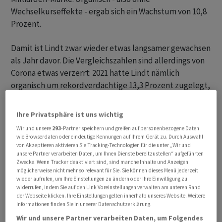
Wechselkurseffekte - ergab sich ein Wachstum von 10,8
Prozent.
Damit ist Lindt zwar wieder etwas langsamer gewachsen
als Jahr davor. Die Vergleichszahlen sind allerdings von
Corona etwas verzerrt: 2021 hatte Lindt nämlich
organisch um rekordverdächtige 13,3 Prozent zugelegt,
dies nach einem extrem schwachen Coronajahr mit
starkem Umsatzrückgang 2020.
Ihre Privatsphäre ist uns wichtig
Wir und unsere
293
-Partner speichern und greifen auf personenbezogene Daten
Mit den vorgelegten Zahlen liegt das Unternehmen
wie Browserdaten oder eindeutige Kennungen auf Ihrem Gerät zu. Durch Auswahl
auch leicht über der eigenen Erwartung von 8 bis 10
von Akzeptieren aktivieren Sie Tracking-Technologien für die unter „Wir und
unsere Partner verarbeiten Daten, um Ihnen Dienste bereitzustellen“ aufgeführten
Prozent Wachstum. Von AWP befragte Analysten hatten
Zwecke. Wenn Tracker deaktiviert sind, sind manche Inhalte und Anzeigen
derweil im Schnitt mit einer Wachstumsrate von 10,0
möglicherweise nicht mehr so relevant für Sie. Sie können dieses Menü jederzeit
wieder aufrufen, um Ihre Einstellungen zu ändern oder Ihre Einwilligung zu
Prozent gerechnet.
widerrufen, indem Sie auf den Link Voreinstellungen verwalten am unteren Rand
der Webseite klicken. Ihre Einstellungen gelten innerhalb unseres Website. Weitere
Informationen finden Sie in unserer Datenschutzerklärung.
Starkes US-Geschäft und schwaches Europa
Wir und unsere Partner verarbeiten Daten, um Folgendes