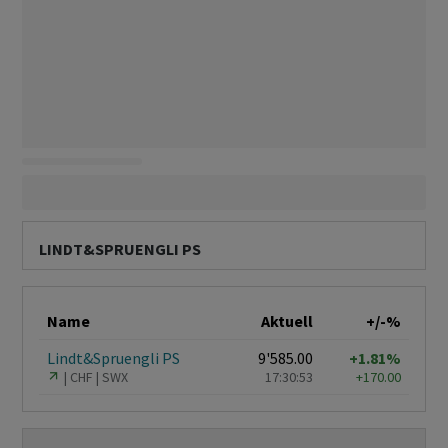
LINDT&SPRUENGLI PS
Name
Aktuell
+/-%
Lindt&Spruengli PS
9'585.00
+1.81%
CHF
SWX
17:30:53
+170.00