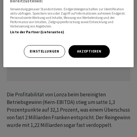
bereitzustellen:
Verwendung genauer Standortdaten. Endgeräteeigenschaften zur Identifikation
aktiv abfragen. Speichern von oder Zugriff auf Informationen auf einem Endgerät.
Personalisierte Werbung und Inhalte, Messung von Werbeleistung und der
Performance von Inhalten, Zielgruppenforschung sowie Entwicklung und
Verbesserung von Angeboten.
Liste der Partner (Lieferanten)
EINSTELLUNGEN
AKZEPTIEREN
Die Profitabilität von Lonza beim bereinigten
Betriebsgewinn (Kern-EBITDA) stieg um satte 1,3
Prozentpunkte auf 32,1 Prozent, was einem Überschuss
von fast 2 Milliarden Franken entspricht. Der Reingewinn
wurde mit 1,22 Milliarden sogar fast verdoppelt.