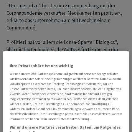
"Umsatzspitze" bei den im Zusammenhang mit der
Coronapandemie verkauften Medikamenten profitiert,
erklärte das Unternehmen am Mittwoch in einem
Communiqué.
Profitiert hat vor allem die Lonza-Sparte "Biologics",
also die biotechnologische Auftragsfertigung, wo der
Konzern Weltmarktführer ist. Der Bereich steht für
mehr als die Hälfte des Lonza-Umsatzes und ist
Ihre Privatsphäre ist uns wichtig
vergangenes Jahr um fast 22 Prozent gewachsen.
Wir und unsere
293
-Partner speichern und greifen auf personenbezogene Daten
wie Browserdaten oder eindeutige Kennungen auf Ihrem Gerät zu. Durch Auswahl
von Akzeptieren aktivieren Sie Tracking-Technologien für die unter „Wir und
Auftragsfertigung wächst stark
unsere Partner verarbeiten Daten, um Ihnen Dienste bereitzustellen“ aufgeführten
Zwecke. Wenn Tracker deaktiviert sind, sind manche Inhalte und Anzeigen
möglicherweise nicht mehr so relevant für Sie. Sie können dieses Menü jederzeit
Das Segment profitierte laut Lonza bei einem
wieder aufrufen, um Ihre Einstellungen zu ändern oder Ihre Einwilligung zu
"robusten" Basisgeschäft von der besagten
widerrufen, indem Sie auf den Link Voreinstellungen verwalten am unteren Rand
der Webseite klicken. Ihre Einstellungen gelten innerhalb unseres Website. Weitere
"Umsatzspitze" bei den Corona-Mitteln. Das habe sich
Informationen finden Sie in unserer Datenschutzerklärung.
auch positiv auf die Marge ausgewirkt.
Wir und unsere Partner verarbeiten Daten, um Folgendes