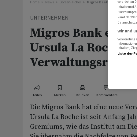
verarbeiten D
Home
News
Börsen-Ticker
Migros Bank erhält mit Ursul
Inhalte und A
Einstellungen
UNTERNEHMEN
Rand der Webs
Datenschutze
Migros Bank erhäl
Wir und u
Verwendung ge
Ursula La Roche n
Informationen
Inhalten, Zi
Liste der P
Verwaltungsrätin
Teilen
Merken
Drucken
Kommentare
Die Migros Bank hat eine neue Ver
Ursula La Roche ist seit Anfang Jah
Gremiums, wie das Institut am Die
Sie übernahm die Nachfolge von Pe