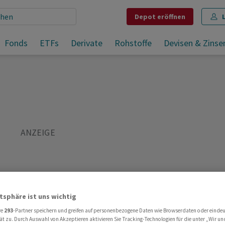
Depot
eröffnen
Migros Bank erhält mit Ursula La Roche neue Verwaltungsrätin
Fonds
ETFs
Derivate
Rohstoffe
Devisen & Zinse
Teilen
Merken
Drucken
Kommentare
atsphäre ist uns wichtig
re
293
-Partner speichern und greifen auf personenbezogene Daten wie Browserdaten oder einde
ät zu. Durch Auswahl von Akzeptieren aktivieren Sie Tracking-Technologien für die unter „Wir un