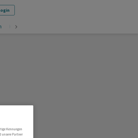
Login
n
Krypto
utige Kennungen
d unsere Partner