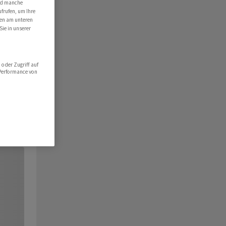
ind manche
ufrufen, um Ihre
ten am unteren
Sie in unserer
oder Zugriff auf
 Performance von