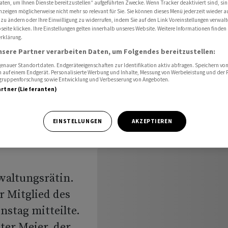
aten, um Ihnen Dienste bereitzustellen“ aufgeführten Zwecke. Wenn Tracker deaktiviert sind, s
a La Roche neue Verwaltungsrätin
nzeigen möglicherweise nicht mehr so relevant für Sie. Sie können dieses Menü jederzeit wieder a
 zu ändern oder Ihre Einwilligung zu widerrufen, indem Sie auf den Link Voreinstellungen verwal
eite klicken. Ihre Einstellungen gelten innerhalb unseres Website. Weitere Informationen finden 
rklärung.
t mit
nsere Partner verarbeiten Daten, um Folgendes bereitzustellen:
nauer Standortdaten. Endgeräteeigenschaften zur Identifikation aktiv abfragen. Speichern von 
eue
 auf einem Endgerät. Personalisierte Werbung und Inhalte, Messung von Werbeleistung und der
elgruppenforschung sowie Entwicklung und Verbesserung von Angeboten.
artner (Lieferanten)
EINSTELLUNGEN
AKZEPTIEREN
waltungsrätin.
r Mitglied des
nstag mitteilte.
ter Meier, der