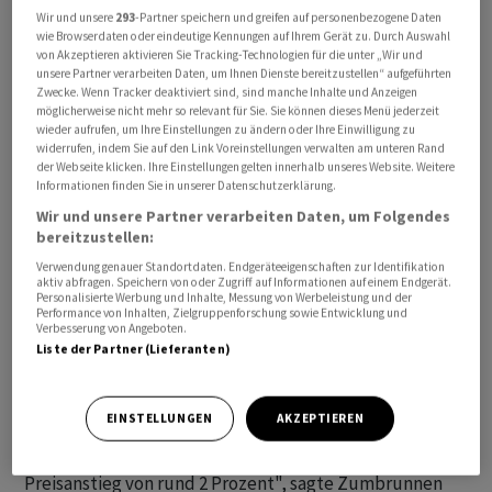
Der Fokus auf kleinen Läden bedeute nicht, dass
Wir und unsere
293
-Partner speichern und greifen auf personenbezogene Daten
wie Browserdaten oder eindeutige Kennungen auf Ihrem Gerät zu. Durch Auswahl
bisherige Supermärkte verkleinert würden. Auch ihnen
von Akzeptieren aktivieren Sie Tracking-Technologien für die unter „Wir und
messe Migros in Zukunft eine hohe Bedeutung bei.
unsere Partner verarbeiten Daten, um Ihnen Dienste bereitzustellen“ aufgeführten
Zwecke. Wenn Tracker deaktiviert sind, sind manche Inhalte und Anzeigen
möglicherweise nicht mehr so relevant für Sie. Sie können dieses Menü jederzeit
Ende 2022 hatte der "orange Riese" angekündigt, dass
wieder aufrufen, um Ihre Einstellungen zu ändern oder Ihre Einwilligung zu
widerrufen, indem Sie auf den Link Voreinstellungen verwalten am unteren Rand
er das Supermarktgeschäft effizienter gestalten und
der Webseite klicken. Ihre Einstellungen gelten innerhalb unseres Website. Weitere
damit Kosten sparen will. Das von den zehn regionalen
Informationen finden Sie in unserer Datenschutzerklärung.
Genossenschaften betriebene Supermarktgeschäft der
Wir und unsere Partner verarbeiten Daten, um Folgendes
Migros ist komplex. Das Unternehmen prüft, wie das
bereitzustellen:
Geschäft in einer eigenständigen, zentral gesteuerten
Verwendung genauer Standortdaten. Endgeräteeigenschaften zur Identifikation
aktiv abfragen. Speichern von oder Zugriff auf Informationen auf einem Endgerät.
Gesellschaft geführt werden kann.
Personalisierte Werbung und Inhalte, Messung von Werbeleistung und der
Performance von Inhalten, Zielgruppenforschung sowie Entwicklung und
Verbesserung von Angeboten.
Preise steigen weiter
Liste der Partner (Lieferanten)
Nach den Preiserhöhungen von 1,2 Prozent im
EINSTELLUNGEN
AKZEPTIEREN
vergangenen Jahr werden die Artikel auch im neuen
Jahr teurer. "Für das ganze Jahr rechne ich mit einem
Preisanstieg von rund 2 Prozent", sagte Zumbrunnen