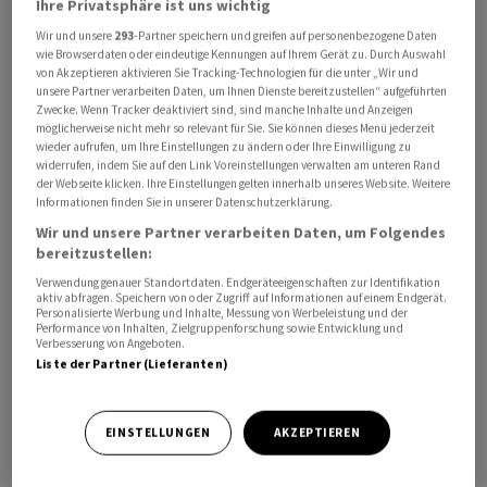
Ihre Privatsphäre ist uns wichtig
Donnerstagabend mit "Ja" oder "Nein" abstimmen.
Wir und unsere
293
-Partner speichern und greifen auf personenbezogene Daten
Dem Wirtschaftsmagazin "Forbes" zufolge gingen
wie Browserdaten oder eindeutige Kennungen auf Ihrem Gerät zu. Durch Auswahl
von Akzeptieren aktivieren Sie Tracking-Technologien für die unter „Wir und
innerhalb der ersten 45 Minuten mehr als 700 000
unsere Partner verarbeiten Daten, um Ihnen Dienste bereitzustellen“ aufgeführten
Stimmen ein. Am Donnerstagmorgen waren es mehr als
Zwecke. Wenn Tracker deaktiviert sind, sind manche Inhalte und Anzeigen
möglicherweise nicht mehr so relevant für Sie. Sie können dieses Menü jederzeit
2,5 Millionen. Mehr als 72 Prozent davon befürworteten
wieder aufrufen, um Ihre Einstellungen zu ändern oder Ihre Einwilligung zu
die Freischaltung gesperrter Accounts. Derartige
widerrufen, indem Sie auf den Link Voreinstellungen verwalten am unteren Rand
der Webseite klicken. Ihre Einstellungen gelten innerhalb unseres Website. Weitere
Erhebungen sind nicht repräsentativ. Es ist unklar, ob
Informationen finden Sie in unserer Datenschutzerklärung.
und wie viele Stimmen von automatisierten Accounts
Wir und unsere Partner verarbeiten Daten, um Folgendes
abgegeben wurden. Nach jüngsten Angaben kommt der
bereitzustellen:
Dienst auf mehr als 230 Millionen täglich aktive Nutzer.
Verwendung genauer Standortdaten. Endgeräteeigenschaften zur Identifikation
aktiv abfragen. Speichern von oder Zugriff auf Informationen auf einem Endgerät.
Personalisierte Werbung und Inhalte, Messung von Werbeleistung und der
Musk hatte Ende Oktober angekündigt, dass vor der
Performance von Inhalten, Zielgruppenforschung sowie Entwicklung und
Verbesserung von Angeboten.
Wiederaktivierung von Twitter-Konten ein Rat zum
Liste der Partner (Lieferanten)
Umgang mit kontroversen Inhalten gebildet werden
solle. In der vergangenen Woche liess der Tech-
Milliardär dann ohne Gremium nach einer
EINSTELLUNGEN
AKZEPTIEREN
Nutzerumfrage den Account des früheren US-
Präsidenten Donald Trump freischalten. Trump war seit