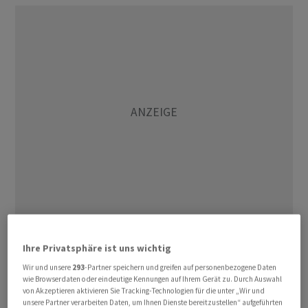
Hählen, der die Nachfolge von Alexandre Sizonenko
Ihre Privatsphäre ist uns wichtig
antritt, habe über 20 Jahren Berufserfahrung im
Wir und unsere
293
-Partner speichern und greifen auf personenbezogene Daten
Immobilienbereich bei der Credit Suisse und Wincasa
wie Browserdaten oder eindeutige Kennungen auf Ihrem Gerät zu. Durch Auswahl
gesammelt. Zudem sei er gut vernetzt in der
von Akzeptieren aktivieren Sie Tracking-Technologien für die unter „Wir und
unsere Partner verarbeiten Daten, um Ihnen Dienste bereitzustellen“ aufgeführten
Westschweizer Immobilienwelt, teilte Nova Property