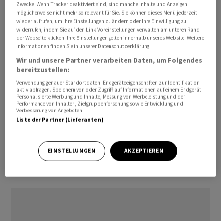
Zwecke. Wenn Tracker deaktiviert sind, sind manche Inhalte und Anzeigen
am Montag mit.
möglicherweise nicht mehr so relevant für Sie. Sie können dieses Menü jederzeit
wieder aufrufen, um Ihre Einstellungen zu ändern oder Ihre Einwilligung zu
widerrufen, indem Sie auf den Link Voreinstellungen verwalten am unteren Rand
Zusammen mit Hählen werden Philippe Munch, der
der Webseite klicken. Ihre Einstellungen gelten innerhalb unseres Website. Weitere
Leiter des Bereichs Bau & Entwicklung, sowie Michel
Informationen finden Sie in unserer Datenschutzerklärung.
Burgunder, Leiter der Aktivitäten in der Westschweiz
Wir und unsere Partner verarbeiten Daten, um Folgendes
bereitzustellen:
und des Bereichs Transaktionen, auch die Verwaltung
Verwendung genauer Standortdaten. Endgeräteeigenschaften zur Identifikation
der Portfolios "1291 - Die Schweizer Anlagestiftung", der
aktiv abfragen. Speichern von oder Zugriff auf Informationen auf einem Endgerät.
SenioResidenz AG und Swiss Central City REF sowie
Personalisierte Werbung und Inhalte, Messung von Werbeleistung und der
Performance von Inhalten, Zielgruppenforschung sowie Entwicklung und
potenzieller neuer Anlagestrukturen übernehmen, die
Verbesserung von Angeboten.
Liste der Partner (Lieferanten)
sich derzeit in der Entwicklung befinden.
pre/rw
EINSTELLUNGEN
AKZEPTIEREN
(AWP)