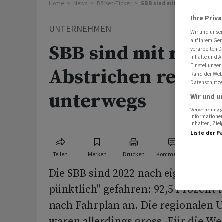
Home
News
Börsen-Ticker
SBB sind mit regionalen Abs
Ihre Priv
UNTERNEHMEN
Wir und unse
auf Ihrem Ger
SBB sind mit regio
verarbeiten D
Inhalte und A
Einstellungen
Abstrichen recht 
Rand der Webs
Datenschutze
unterwegs
Wir und u
Verwendung ge
Informationen
Inhalten, Zi
Liste der P
Teilen
Merken
Drucken
Kommentare
Die SBB sind 2022 nach eigenen An
pünktlich" gefahren: 92,5 Prozent
nach Fahrplan an. Die regionalen 
waren allerdings gross. Für die W