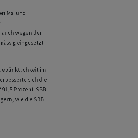
en Mai und
n
n auch wegen der
nmässig eingesetzt
depünktlichkeit im
rbesserte sich die
f 91,5 Prozent. SBB
igern, wie die SBB