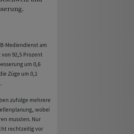
sserung.
SBB-Mediendienst am
t von 92,5 Prozent
besserung um 0,6
die Züge um 0,1
.
aben zufolge mehrere
tellenplanung, wobei
ren mussten. Nur
ht rechtzeitig vor