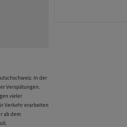
utschschweiz. In der
er Verspätungen.
en vieler
r Verkehr erarbeiten
er ab dem
ll.