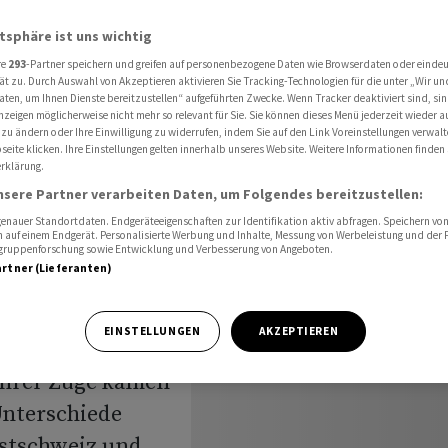
trichen recht pünktlich unterwegs
atsphäre ist uns wichtig
re
293
-Partner speichern und greifen auf personenbezogene Daten wie Browserdaten oder einde
ät zu. Durch Auswahl von Akzeptieren aktivieren Sie Tracking-Technologien für die unter „Wir un
nalen
aten, um Ihnen Dienste bereitzustellen“ aufgeführten Zwecke. Wenn Tracker deaktiviert sind, s
nzeigen möglicherweise nicht mehr so relevant für Sie. Sie können dieses Menü jederzeit wieder a
 zu ändern oder Ihre Einwilligung zu widerrufen, indem Sie auf den Link Voreinstellungen verwal
pünktlich
eite klicken. Ihre Einstellungen gelten innerhalb unseres Website. Weitere Informationen finden 
rklärung.
nsere Partner verarbeiten Daten, um Folgendes bereitzustellen:
nauer Standortdaten. Endgeräteeigenschaften zur Identifikation aktiv abfragen. Speichern von 
 auf einem Endgerät. Personalisierte Werbung und Inhalte, Messung von Werbeleistung und der
elgruppenforschung sowie Entwicklung und Verbesserung von Angeboten.
artner (Lieferanten)
EINSTELLUNGEN
AKZEPTIEREN
gaben "sehr
 ihrer Züge kamen
Unterschiede
estschweiz und