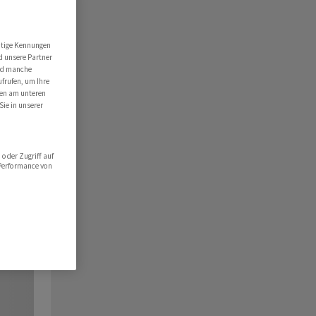
utige Kennungen
d unsere Partner
ind manche
ufrufen, um Ihre
ten am unteren
Sie in unserer
oder Zugriff auf
 Performance von