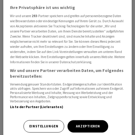
die SNB. Nach einem unvermittelten Auftragstopp eines
Ihre Privatsphäre ist uns wichtig
ausländischen Kunden müsse das Unternehmen einen
Wir und unsere
293
-Partner speichern und greifen auf personenbezogene Daten
starken Umsatzeinbruch verkraften. Es habe deshalb
wie Browserdaten oder eindeutige Kennungen auf Ihrem Gerät zu. Durch Auswahl
von Akzeptieren aktivieren Sie Tracking-Technologien für die unter „Wir und
bereits im Dezember Kurzarbeit eingeführt und sehe
unsere Partner verarbeiten Daten, um Ihnen Dienste bereitzustellen“ aufgeführten
sich einem Liquiditätsengpass gegenüber, der den
Zwecke. Wenn Tracker deaktiviert sind, sind manche Inhalte und Anzeigen
möglicherweise nicht mehr so relevant für Sie. Sie können dieses Menü jederzeit
"Fortbestand unmittelbar in Frage gestellt" habe. Um
wieder aufrufen, um Ihre Einstellungen zu ändern oder Ihre Einwilligung zu
diesen zu sichern, solle dem Unternehmen nach der
widerrufen, indem Sie auf den Link Voreinstellungen verwalten am unteren Rand
der Webseite klicken. Ihre Einstellungen gelten innerhalb unseres Website. Weitere
Übernahme die benötigte Liquidität zugeführt werden.
Informationen finden Sie in unserer Datenschutzerklärung.
Wir und unsere Partner verarbeiten Daten, um Folgendes
Landqart ist den Angaben zufolge Herstellerin des
bereitzustellen:
Durasafe-Substrats, das in der Produktion der neuen
Verwendung genauer Standortdaten. Endgeräteeigenschaften zur Identifikation
Schweizer Banknotenserie Verwendung findet. Da es
aktiv abfragen. Speichern von oder Zugriff auf Informationen auf einem Endgerät.
Personalisierte Werbung und Inhalte, Messung von Werbeleistung und der
der alleinige Anbieter sei, habe sich die SNB zur
Performance von Inhalten, Zielgruppenforschung sowie Entwicklung und
Verbesserung von Angeboten.
Übernahme entschieden, da sonst die Produktion der
Liste der Partner (Lieferanten)
neuen Schweizer Banknotenserie nicht durchgehend
gesichert gewesen wäre. Mit dem jetzigen Schritt
bleibe die Bargeldversorgung sichergestellt und die
EINSTELLUNGEN
AKZEPTIEREN
Erfüllung des gesetzlichen Auftrags der SNB sei