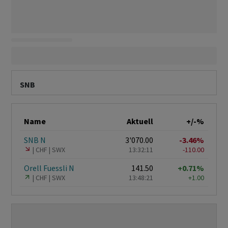
SNB
Name
Aktuell
+/-%
SNB N
3'070.00
-3.46%
CHF
SWX
13:32:11
-110.00
Orell Fuessli N
141.50
+0.71%
CHF
SWX
13:48:21
+1.00