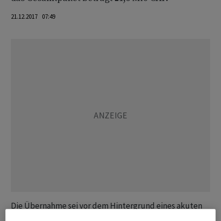
21.12.2017 07:49
Die Übernahme sei vor dem Hintergrund eines akuten
Liquiditätsbedarfs der Landqart AG zu sehen, schreibt