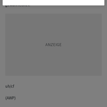
gewährleistet.
uh/cf
(AWP)