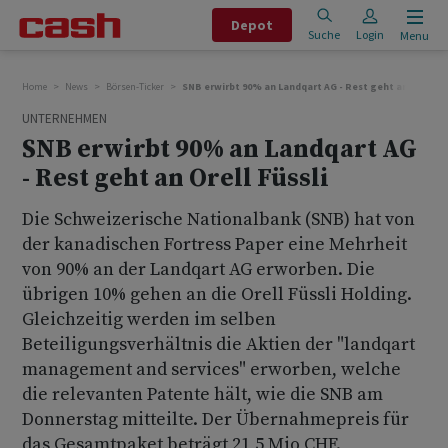
Depot
Suche
Login
Menu
Home
News
Börsen-Ticker
SNB erwirbt 90% an Landqart AG - Rest geht an Orell Fü
UNTERNEHMEN
SNB erwirbt 90% an Landqart AG
- Rest geht an Orell Füssli
Die Schweizerische Nationalbank (SNB) hat von
der kanadischen Fortress Paper eine Mehrheit
von 90% an der Landqart AG erworben. Die
übrigen 10% gehen an die Orell Füssli Holding.
Gleichzeitig werden im selben
Beteiligungsverhältnis die Aktien der "landqart
management and services" erworben, welche
die relevanten Patente hält, wie die SNB am
Donnerstag mitteilte. Der Übernahmepreis für
das Gesamtpaket beträgt 21,5 Mio CHF.