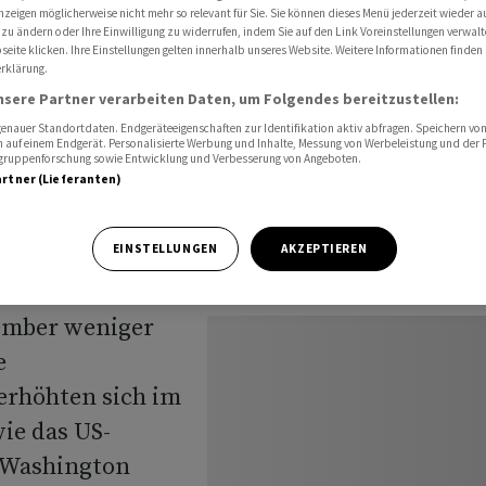
s erwartet
nzeigen möglicherweise nicht mehr so relevant für Sie. Sie können dieses Menü jederzeit wieder a
 zu ändern oder Ihre Einwilligung zu widerrufen, indem Sie auf den Link Voreinstellungen verwal
eite klicken. Ihre Einstellungen gelten innerhalb unseres Website. Weitere Informationen finden 
rklärung.
nsere Partner verarbeiten Daten, um Folgendes bereitzustellen:
weniger
nauer Standortdaten. Endgeräteeigenschaften zur Identifikation aktiv abfragen. Speichern von 
 auf einem Endgerät. Personalisierte Werbung und Inhalte, Messung von Werbeleistung und der
elgruppenforschung sowie Entwicklung und Verbesserung von Angeboten.
artner (Lieferanten)
EINSTELLUNGEN
AKZEPTIEREN
ember weniger
e
erhöhten sich im
ie das US-
 Washington