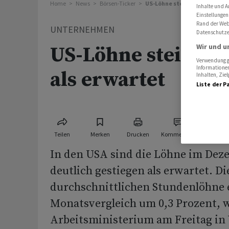
Home
News
Börsen-Ticker
US-Löhne steigen weniger al
Inhalte und A
Einstellungen
Rand der Webs
UNTERNEHMEN
Datenschutze
Wir und u
US-Löhne steigen 
Verwendung ge
Informationen
als erwartet
Inhalten, Zi
Liste der P
Teilen
Merken
Drucken
Kommentare
In den USA sind die Löhne im Dez
deutlich gestiegen als erwartet. Di
durchschnittlichen Stundenlöhne 
Monatsvergleich um 0,3 Prozent, w
Arbeitsministerium am Freitag in