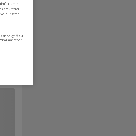
ufrufen, um Ihre
ten am unteren
Sie in unserer
oder Zugriff auf
 Performance von