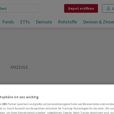
Depot
eröffnen
Fonds
ETFs
Derivate
Rohstoffe
Devisen & Zinse
Teilen
Merken
Drucken
Kommentare
atsphäre ist uns wichtig
re
293
-Partner speichern und greifen auf personenbezogene Daten wie Browserdaten oder einde
ät zu. Durch Auswahl von Akzeptieren aktivieren Sie Tracking-Technologien für die unter „Wir un
aten, um Ihnen Dienste bereitzustellen“ aufgeführten Zwecke. Wenn Tracker deaktiviert sind, s