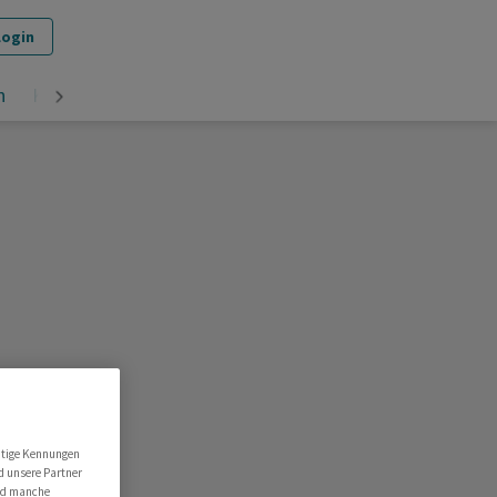
Login
n
Krypto
utige Kennungen
d unsere Partner
ind manche