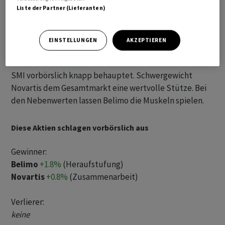
Liste der Partner (Lieferanten)
EINSTELLUNGEN
AKZEPTIEREN
SMI vorbörslich knapp behauptet. Schwergewicht
Novartis dem Gesamtmarkt eine wertvolle Stütze. Bei
den Nebenwerten lassen Belimo die Muskeln spielen.
Diese Aktien schlagen vorbörslich aus
Gewinner:
Belimo
+1.8%
(Heraufstufung)
Novartis
+0.8%
(Zusammenarbeit)
Verlierer:
keine