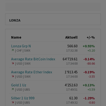
LONZA
Name
Aktuell
+/-%
Lonza Grp N
566.60
+0.93%
CHF
SWX
17:32:38
+5.20
Average Rate BitCoin Index
64'719.61
-0.14%
USD
SWX
17:34:00
-88.66
Average Rate Ether Index
1'913.45
-0.19%
USD
SWX
17:34:00
-3.55
Gold 1 Uz
4'252.63
+0.13%
USD
UBS
17:49:51
+5.59
Silber 1 Uz 999
61.30
-1.29%
USD
UBS
17:49:32
-0.80