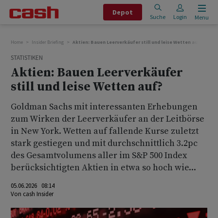
Depot
Suche
Login
Menu
Home
Insider Briefing
Aktien: Bauen Leerverkäufer still und leise Wetten auf?
STATISTIKEN
Aktien: Bauen Leerverkäufer
still und leise Wetten auf?
Goldman Sachs mit interessanten Erhebungen
zum Wirken der Leerverkäufer an der Leitbörse
in New York. Wetten auf fallende Kurse zuletzt
stark gestiegen und mit durchschnittlich 3.2pc
des Gesamtvolumens aller im S&P 500 Index
berücksichtigten Aktien in etwa so hoch wie...
05.06.2026 08:14
Von
cash Insider