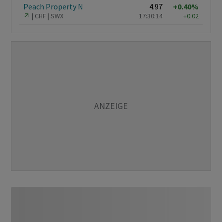
Peach Property N
4.97
+0.40%
CHF
SWX
17:30:14
+0.02