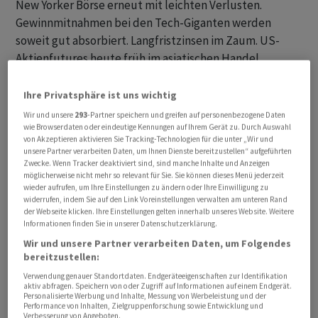
New Yorker Börse erneut mit leichten Verlusten.
Gewinnmitnahmen bei den Tech-Giganten werden
soweit gut absorbiert. Langfristzinsen im Zaum. US-
Aktienfutures heute früh im asiatischen Handel
allerdings deutlich tiefer. Verlieren bis zu 0.9pc. Dortige
Börsen uneinheitlich bis schwächer. Europa und die
Ihre Privatsphäre ist uns wichtig
Schweiz hingegen noch unentschlossen. Bitcoin,
Wir und unsere
293
-Partner speichern und greifen auf personenbezogene Daten
Ethereum und andere Kryptowährungen weiterhin mit
wie Browserdaten oder eindeutige Kennungen auf Ihrem Gerät zu. Durch Auswahl
von Akzeptieren aktivieren Sie Tracking-Technologien für die unter „Wir und
einem schweren Stand. Beobachter berichten von einer
unsere Partner verarbeiten Daten, um Ihnen Dienste bereitzustellen“ aufgeführten
Rette-sich-wer-kann-Haltung der Anleger. Erscheint gar
Zwecke. Wenn Tracker deaktiviert sind, sind manche Inhalte und Anzeigen
möglicherweise nicht mehr so relevant für Sie. Sie können dieses Menü jederzeit
übertrieben. Gold und Silber ebenfalls tiefer.
wieder aufrufen, um Ihre Einstellungen zu ändern oder Ihre Einwilligung zu
widerrufen, indem Sie auf den Link Voreinstellungen verwalten am unteren Rand
der Webseite klicken. Ihre Einstellungen gelten innerhalb unseres Website. Weitere
Informationen finden Sie in unserer Datenschutzerklärung.
Wir und unsere Partner verarbeiten Daten, um Folgendes
bereitzustellen:
Verwendung genauer Standortdaten. Endgeräteeigenschaften zur Identifikation
aktiv abfragen. Speichern von oder Zugriff auf Informationen auf einem Endgerät.
Personalisierte Werbung und Inhalte, Messung von Werbeleistung und der
Performance von Inhalten, Zielgruppenforschung sowie Entwicklung und
Verbesserung von Angeboten.