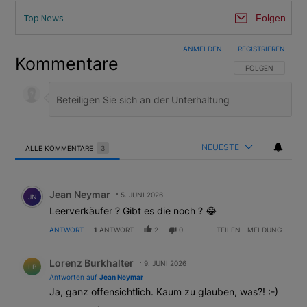
Top News
Folgen
ANMELDEN
|
REGISTRIEREN
Kommentare
FOLGE DIESER U
FOLGEN
NEUESTE
ALLE KOMMENTARE
3
Alle Kommentare
Kommentar von Jean Neymar.
Jean Neymar
5. JUNI 2026
JN
Leerverkäufer ? Gibt es die noch ? 😂
ANTWORT
1
ANTWORT
2
0
TEILEN
MELDUNG
Antwort von Lorenz Burkhalter.
Lorenz Burkhalter
9. JUNI 2026
LB
Antworten auf
Jean Neymar
Ja, ganz offensichtlich. Kaum zu glauben, was?! :-)