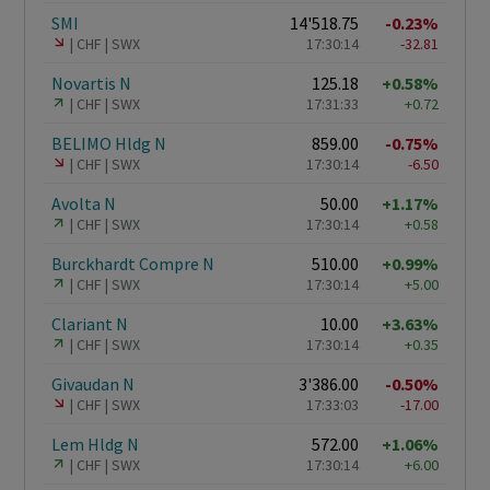
SMI
14'518.75
-0.23%
CHF
SWX
17:30:14
-32.81
Novartis N
125.18
+0.58%
CHF
SWX
17:31:33
+0.72
BELIMO Hldg N
859.00
-0.75%
CHF
SWX
17:30:14
-6.50
Avolta N
50.00
+1.17%
CHF
SWX
17:30:14
+0.58
Burckhardt Compre N
510.00
+0.99%
CHF
SWX
17:30:14
+5.00
Clariant N
10.00
+3.63%
CHF
SWX
17:30:14
+0.35
Givaudan N
3'386.00
-0.50%
CHF
SWX
17:33:03
-17.00
Lem Hldg N
572.00
+1.06%
CHF
SWX
17:30:14
+6.00